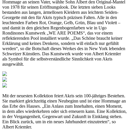
Hommage an seinen Vater, wählte Sohn Albert den Original-Mantel
von 1978 für seinen Eröffnungslook. Die letzten sieben Looks
bestanden aus langen, ärmellosen Kleidern aus leichtem Seiden-
Georgette mit den für Akris typisch präzisen Falten. Alle in den
leuchtenden Farben Rot, Orange, Gelb, Grün, Blau und Violett –
und damit in den gleichen Regenbogenfarben wie in Ugo
Rondinones Kunstwerk „WE ARE POEMS“, das vor einem
reflektierenden Pool installiert wurde. „Das Schöne braucht keiner
Erklärung und keines Denkens, sondern will einfach nur gefühlt
werden“, so die Botschaft dieses Werkes des in New York lebenden
Schweizer Künstlers. Das Kunstwerk wurde von Albert Kriemler
als Symbol für die selbstverständliche Sinnlichkeit von Akris
ausgewählt.
Mit der neuesten Kollektion feiert Akris sein 100-jähriges Bestehen.
Sie markiert gleichzeitig einen Neubeginn und ist eine Hommage an
das Erbe des Hauses. „Ein Anlass zum Innehalten, einen Moment,
in dem alles wiederkehren oder sich erneuern kann. Eine Kollektion,
in der Vergangenheit, Gegenwart und Zukunft in Einklang stehen.
Ein Blick zurück, um in ein neues Jahrhundert einzutreten“, so
Albert Kriemler.