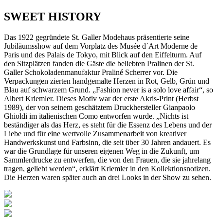
SWEET HISTORY
Das 1922 gegründete St. Galler Modehaus präsentierte seine
Jubiläumsshow auf dem Vorplatz des Musée d´Art Moderne de
Paris und des Palais de Tokyo, mit Blick auf den Eiffelturm. Auf
den Sitzplätzen fanden die Gäste die beliebten Pralinen der St.
Galler Schokoladenmanufaktur Praliné Scherrer vor. Die
Verpackungen zierten handgemalte Herzen in Rot, Gelb, Grün und
Blau auf schwarzem Grund. „Fashion never is a solo love affair“, so
Albert Kriemler. Dieses Motiv war der erste Akris-Print (Herbst
1989), der von seinem geschätztem Druckhersteller Gianpaolo
Ghioldi im italienischen Como entworfen wurde. „Nichts ist
beständiger als das Herz, es steht für die Essenz des Lebens und der
Liebe und für eine wertvolle Zusammenarbeit von kreativer
Handwerkskunst und Farbsinn, die seit über 30 Jahren andauert. Es
war die Grundlage für unseren eigenen Weg in die Zukunft, um
Sammlerdrucke zu entwerfen, die von den Frauen, die sie jahrelang
tragen, geliebt werden“, erklärt Kriemler in den Kollektionsnotizen.
Die Herzen waren später auch an drei Looks in der Show zu sehen.