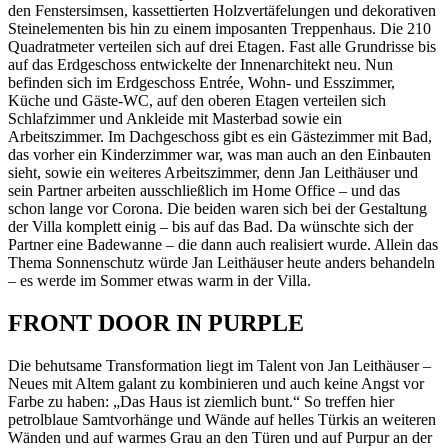
den Fenstersimsen, kassettierten Holzvertäfelungen und dekorativen
Steinelementen bis hin zu einem imposanten Treppenhaus. Die 210
Quadratmeter verteilen sich auf drei Etagen. Fast alle Grundrisse bis
auf das Erdgeschoss entwickelte der Innenarchitekt neu. Nun
befinden sich im Erdgeschoss Entrée, Wohn- und Esszimmer,
Küche und Gäste-WC, auf den oberen Etagen verteilen sich
Schlafzimmer und Ankleide mit Masterbad sowie ein
Arbeitszimmer. Im Dachgeschoss gibt es ein Gästezimmer mit Bad,
das vorher ein Kinderzimmer war, was man auch an den Einbauten
sieht, sowie ein weiteres Arbeitszimmer, denn Jan Leithäuser und
sein Partner arbeiten ausschließlich im Home Office – und das
schon lange vor Corona. Die beiden waren sich bei der Gestaltung
der Villa komplett einig – bis auf das Bad. Da wünschte sich der
Partner eine Badewanne – die dann auch realisiert wurde. Allein das
Thema Sonnenschutz würde Jan Leithäuser heute anders behandeln
– es werde im Sommer etwas warm in der Villa.
FRONT DOOR IN PURPLE
Die behutsame Transformation liegt im Talent von Jan Leithäuser –
Neues mit Altem galant zu kombinieren und auch keine Angst vor
Farbe zu haben: „Das Haus ist ziemlich bunt.“ So treffen hier
petrolblaue Samtvorhänge und Wände auf helles Türkis an weiteren
Wänden und auf warmes Grau an den Türen und auf Purpur an der