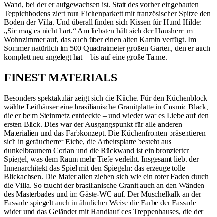
Wand, bei der er aufgewachsen ist. Statt des vorher eingebauten
Teppichbodens ziert nun Eichenparkett mit französischer Spitze den
Boden der Villa. Und überall finden sich Kissen für Hund Hilde:
„Sie mag es nicht hart.“ Am liebsten hält sich der Hausherr im
Wohnzimmer auf, das auch über einen alten Kamin verfügt. Im
Sommer natürlich im 500 Quadratmeter großen Garten, den er auch
komplett neu angelegt hat – bis auf eine große Tanne.
FINEST MATERIALS
Besonders spektakulär zeigt sich die Küche. Für den Küchenblock
wählte Leithäuser eine brasilianische Granitplatte in Cosmic Black,
die er beim Steinmetz entdeckte – und wieder war es Liebe auf den
ersten Blick. Dies war der Ausgangspunkt für alle anderen
Materialien und das Farbkonzept. Die Küchenfronten präsentieren
sich in geräucherter Eiche, die Arbeitsplatte besteht aus
dunkelbraunem Corian und die Rückwand ist ein bronzierter
Spiegel, was dem Raum mehr Tiefe verleiht. Insgesamt liebt der
Innenarchitekt das Spiel mit den Spiegeln; das erzeuge tolle
Blickachsen. Die Materialien ziehen sich wie ein roter Faden durch
die Villa. So taucht der brasilianische Granit auch an den Wänden
des Masterbades und im Gäste-WC auf. Der Muschelkalk an der
Fassade spiegelt auch in ähnlicher Weise die Farbe der Fassade
wider und das Geländer mit Handlauf des Treppenhauses, die der