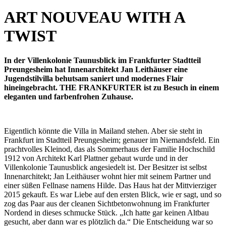
ART NOUVEAU WITH A
TWIST
In der Villenkolonie Taunusblick im Frankfurter Stadtteil
Preungesheim hat Innenarchitekt Jan Leithäuser eine
Jugendstilvilla behutsam saniert und modernes Flair
hineingebracht. THE FRANKFURTER ist zu Besuch in einem
eleganten und farbenfrohen Zuhause.
Eigentlich könnte die Villa in Mailand stehen. Aber sie steht in
Frankfurt im Stadtteil Preungesheim; genauer im Niemandsfeld. Ein
prachtvolles Kleinod, das als Sommerhaus der Familie Hochschild
1912 von Architekt Karl Plattner gebaut wurde und in der
Villenkolonie Taunusblick angesiedelt ist. Der Besitzer ist selbst
Innenarchitekt; Jan Leithäuser wohnt hier mit seinem Partner und
einer süßen Fellnase namens Hilde. Das Haus hat der Mittvierziger
2015 gekauft. Es war Liebe auf den ersten Blick, wie er sagt, und so
zog das Paar aus der cleanen Sichtbetonwohnung im Frankfurter
Nordend in dieses schmucke Stück. „Ich hatte gar keinen Altbau
gesucht, aber dann war es plötzlich da.“ Die Entscheidung war so