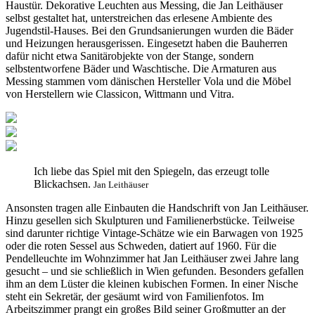
Haustür. Dekorative Leuchten aus Messing, die Jan Leithäuser
selbst gestaltet hat, unterstreichen das erlesene Ambiente des
Jugendstil-Hauses. Bei den Grundsanierungen wurden die Bäder
und Heizungen herausgerissen. Eingesetzt haben die Bauherren
dafür nicht etwa Sanitärobjekte von der Stange, sondern
selbstentworfene Bäder und Waschtische. Die Armaturen aus
Messing stammen vom dänischen Hersteller Vola und die Möbel
von Herstellern wie Classicon, Wittmann und Vitra.
Ich liebe das Spiel mit den Spiegeln, das erzeugt tolle
Blickachsen.
Jan Leithäuser
Ansonsten tragen alle Einbauten die Handschrift von Jan Leithäuser.
Hinzu gesellen sich Skulpturen und Familienerbstücke. Teilweise
sind darunter richtige Vintage-Schätze wie ein Barwagen von 1925
oder die roten Sessel aus Schweden, datiert auf 1960. Für die
Pendelleuchte im Wohnzimmer hat Jan Leithäuser zwei Jahre lang
gesucht – und sie schließlich in Wien gefunden. Besonders gefallen
ihm an dem Lüster die kleinen kubischen Formen. In einer Nische
steht ein Sekretär, der gesäumt wird von Familienfotos. Im
Arbeitszimmer prangt ein großes Bild seiner Großmutter an der