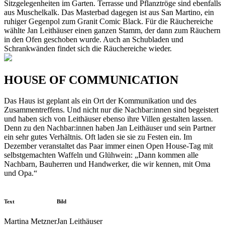
Sitzgelegenheiten im Garten. Terrasse und Pflanztröge sind ebenfalls
aus Muschelkalk. Das Masterbad dagegen ist aus San Martino, ein
ruhiger Gegenpol zum Granit Comic Black. Für die Räuchereiche
wählte Jan Leithäuser einen ganzen Stamm, der dann zum Räuchern
in den Ofen geschoben wurde. Auch an Schubladen und
Schrankwänden findet sich die Räuchereiche wieder.
HOUSE OF COMMUNICATION
Das Haus ist geplant als ein Ort der Kommunikation und des
Zusammentreffens. Und nicht nur die Nachbar:innen sind begeistert
und haben sich von Leithäuser ebenso ihre Villen gestalten lassen.
Denn zu den Nachbar:innen haben Jan Leithäuser und sein Partner
ein sehr gutes Verhältnis. Oft laden sie sie zu Festen ein. Im
Dezember veranstaltet das Paar immer einen Open House-Tag mit
selbstgemachten Waffeln und Glühwein: „Dann kommen alle
Nachbarn, Bauherren und Handwerker, die wir kennen, mit Oma
und Opa.“
Text
Bild
Martina Metzner
Jan Leithäuser