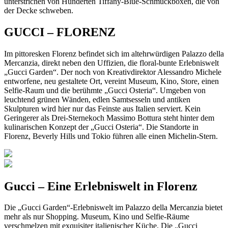
unterstrichen von Hunderten Tiffany-Blue-Schmuckboxen, die von
der Decke schweben.
GUCCI – FLORENZ
Im pittoresken Florenz befindet sich im altehrwürdigen Palazzo della
Mercanzia, direkt neben den Uffizien, die floral-bunte Erlebniswelt
„Gucci Garden“. Der noch von Kreativdirektor Alessandro Michele
entworfene, neu gestaltete Ort, vereint Museum, Kino, Store, einen
Selfie-Raum und die berühmte „Gucci Osteria“. Umgeben von
leuchtend grünen Wänden, edlen Samtsesseln und antiken
Skulpturen wird hier nur das Feinste aus Italien serviert. Kein
Geringerer als Drei-Sternekoch Massimo Bottura steht hinter dem
kulinarischen Konzept der „Gucci Osteria“. Die Standorte in
Florenz, Beverly Hills und Tokio führen alle einen Michelin-Stern.
Gucci – Eine Erlebniswelt in Florenz
Die „Gucci Garden“-Erlebniswelt im Palazzo della Mercanzia bietet
mehr als nur Shopping. Museum, Kino und Selfie-Räume
verschmelzen mit exquisiter italienischer Küche. Die „Gucci