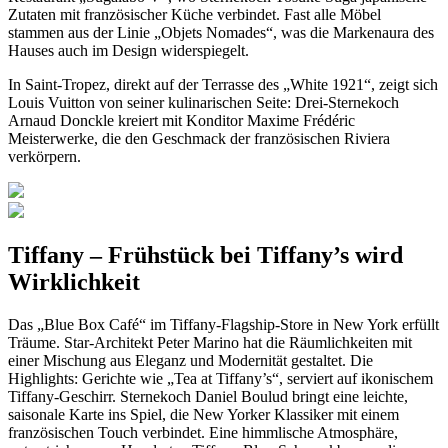
Zutaten mit französischer Küche verbindet. Fast alle Möbel
stammen aus der Linie „Objets Nomades“, was die Markenaura des
Hauses auch im Design widerspiegelt.
In Saint-Tropez, direkt auf der Terrasse des „White 1921“, zeigt sich
Louis Vuitton von seiner kulinarischen Seite: Drei-Sternekoch
Arnaud Donckle kreiert mit Konditor Maxime Frédéric
Meisterwerke, die den Geschmack der französischen Riviera
verkörpern.
Tiffany – Frühstück bei Tiffany’s wird
Wirklichkeit
Das „Blue Box Café“ im Tiffany-Flagship-Store in New York erfüllt
Träume. Star-Architekt Peter Marino hat die Räumlichkeiten mit
einer Mischung aus Eleganz und Modernität gestaltet. Die
Highlights: Gerichte wie „Tea at Tiffany’s“, serviert auf ikonischem
Tiffany-Geschirr. Sternekoch Daniel Boulud bringt eine leichte,
saisonale Karte ins Spiel, die New Yorker Klassiker mit einem
französischen Touch verbindet. Eine himmlische Atmosphäre,