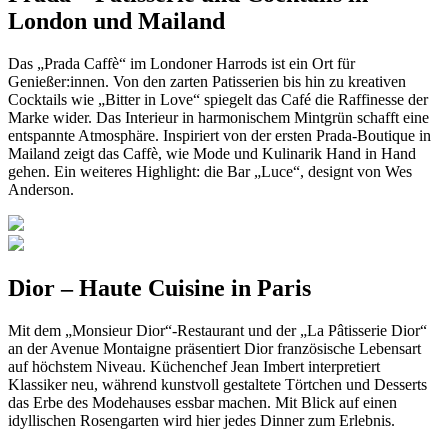
London und Mailand
Das „Prada Caffè“ im Londoner Harrods ist ein Ort für
Genießer:innen. Von den zarten Patisserien bis hin zu kreativen
Cocktails wie „Bitter in Love“ spiegelt das Café die Raffinesse der
Marke wider. Das Interieur in harmonischem Mintgrün schafft eine
entspannte Atmosphäre. Inspiriert von der ersten Prada-Boutique in
Mailand zeigt das Caffè, wie Mode und Kulinarik Hand in Hand
gehen. Ein weiteres Highlight: die Bar „Luce“, designt von Wes
Anderson.
Dior – Haute Cuisine in Paris
Mit dem „Monsieur Dior“-Restaurant und der „La Pâtisserie Dior“
an der Avenue Montaigne präsentiert Dior französische Lebensart
auf höchstem Niveau. Küchenchef Jean Imbert interpretiert
Klassiker neu, während kunstvoll gestaltete Törtchen und Desserts
das Erbe des Modehauses essbar machen. Mit Blick auf einen
idyllischen Rosengarten wird hier jedes Dinner zum Erlebnis.