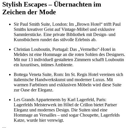
Stylish
Escapes
– Übernachten im
Zeichen der Mode
Sir Paul Smith Suite, London: Im „Brown Hotel“ trifft Paul
Smiths kreativer Geist auf Vintage-Möbel und exklusive
Sammlerstücke. Eine private Bibliothek mit Design- und
Kunstbüchern rundet das stilvolle Erlebnis ab.
Christian Louboutin, Portugal: Das „Vermelho“-Hotel in
Melides ist eine Hommage an die roten Sohlen des Designers.
Mit nur 13 individuell gestalteten Zimmern schafft Louboutin
ein luxuriöses, intimes Ambiente.
Bottega Veneta Suite, Rom: Im St. Regis Hotel vereinen sich
italienische Handwerkskunst und moderner Luxus. Mit
warmen Farbtönen und exklusiven Möbeln wird diese Suite
zur Oase der Eleganz.
Les Grands Appartements by Karl Lagerfeld, Paris:
Lagerfelds Meisterwerk im Hôtel de Crillon bietet Pariser
Eleganz und modernes Design. Die Suiten sind eine
Hommage an Versailles – und sogar Choupette, Lagerfelds
Katze, wurde hier verewigt.