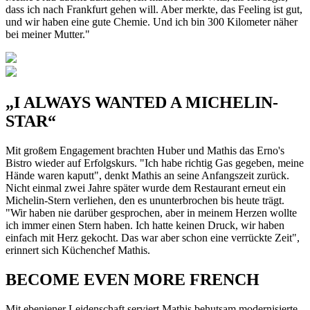
dass ich nach Frankfurt gehen will. Aber merkte, das Feeling ist gut,
und wir haben eine gute Chemie. Und ich bin 300 Kilometer näher
bei meiner Mutter."
„I ALWAYS WANTED A MICHELIN-
STAR“
Mit großem Engagement brachten Huber und Mathis das Erno's
Bistro wieder auf Erfolgskurs. "Ich habe richtig Gas gegeben, meine
Hände waren kaputt", denkt Mathis an seine Anfangszeit zurück.
Nicht einmal zwei Jahre später wurde dem Restaurant erneut ein
Michelin-Stern verliehen, den es ununterbrochen bis heute trägt.
"Wir haben nie darüber gesprochen, aber in meinem Herzen wollte
ich immer einen Stern haben. Ich hatte keinen Druck, wir haben
einfach mit Herz gekocht. Das war aber schon eine verrückte Zeit",
erinnert sich Küchenchef Mathis.
BECOME EVEN MORE FRENCH
Mit ebenjener Leidenschaft serviert Mathis behutsam modernisierte