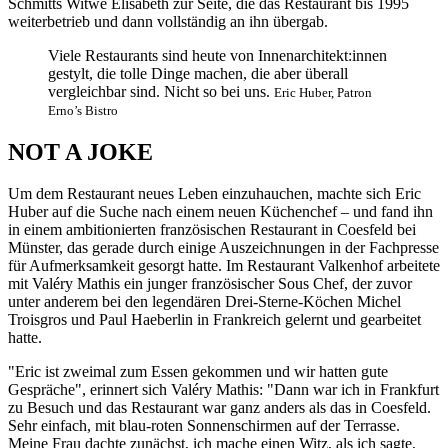
Schmitts Witwe Elisabeth zur Seite, die das Restaurant bis 1995
weiterbetrieb und dann vollständig an ihn übergab.
Viele Restaurants sind heute von Innenarchitekt:innen
gestylt, die tolle Dinge machen, die aber überall
vergleichbar sind. Nicht so bei uns.
Eric Huber, Patron
Erno’s Bistro
NOT A JOKE
Um dem Restaurant neues Leben einzuhauchen, machte sich Eric
Huber auf die Suche nach einem neuen Küchenchef – und fand ihn
in einem ambitionierten französischen Restaurant in Coesfeld bei
Münster, das gerade durch einige Auszeichnungen in der Fachpresse
für Aufmerksamkeit gesorgt hatte. Im Restaurant Valkenhof arbeitete
mit Valéry Mathis ein junger französischer Sous Chef, der zuvor
unter anderem bei den legendären Drei-Sterne-Köchen Michel
Troisgros und Paul Haeberlin in Frankreich gelernt und gearbeitet
hatte.
"Eric ist zweimal zum Essen gekommen und wir hatten gute
Gespräche", erinnert sich Valéry Mathis: "Dann war ich in Frankfurt
zu Besuch und das Restaurant war ganz anders als das in Coesfeld.
Sehr einfach, mit blau-roten Sonnenschirmen auf der Terrasse.
Meine Frau dachte zunächst, ich mache einen Witz, als ich sagte,