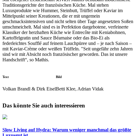
Traditionsgerichte der französischen Küche. Mal stehen
Luxusprodukte wie Hummer, Steinbutt, Trüffel oder Kaviar im
Mittelpunkt seiner Kreationen, die er mit ungemein
geschmacksintensiven und nicht selten über Tage angesetzten Soßen
umschmeichelt. Mal sind es in Perfektion dargebotene, verfeinerte
Klassiker der herzhaften Küche wie Entrecôte mit Keniabohnen,
Kartoffelgratin und Sauce Béarnaise oder das Bio-Ei als
federleichtes Soufflé auf feinem Lauchpüree und – je nach Saison –
mit Kaviar-Crème oder weißen Trüffeln. "Seit ungefähr zehn Jahren
sind wir mit Absicht noch französischer geworden. Das ist unsere
Handschrift“, so Mathis.
Text
Bild
Volkan Brandl & Dirk Eisel
Betti Klee, Adrian Vidak
Das könnte Sie auch interessieren
Slow Living auf Hydra: Warum weniger manchmal das größte
Luxusgut ist