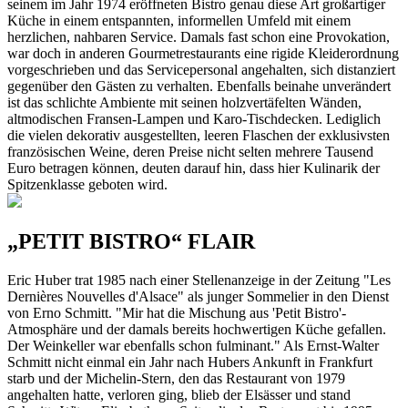
seinem im Jahr 1974 eröffneten Bistro genau diese Art großartiger
Küche in einem entspannten, informellen Umfeld mit einem
herzlichen, nahbaren Service. Damals fast schon eine Provokation,
war doch in anderen Gourmetrestaurants eine rigide Kleiderordnung
vorgeschrieben und das Servicepersonal angehalten, sich distanziert
gegenüber den Gästen zu verhalten. Ebenfalls beinahe unverändert
ist das schlichte Ambiente mit seinen holzvertäfelten Wänden,
altmodischen Fransen-Lampen und Karo-Tischdecken. Lediglich
die vielen dekorativ ausgestellten, leeren Flaschen der exklusivsten
französischen Weine, deren Preise nicht selten mehrere Tausend
Euro betragen können, deuten darauf hin, dass hier Kulinarik der
Spitzenklasse geboten wird.
„PETIT BISTRO“ FLAIR
Eric Huber trat 1985 nach einer Stellenanzeige in der Zeitung "Les
Dernières Nouvelles d'Alsace" als junger Sommelier in den Dienst
von Erno Schmitt. "Mir hat die Mischung aus 'Petit Bistro'-
Atmosphäre und der damals bereits hochwertigen Küche gefallen.
Der Weinkeller war ebenfalls schon fulminant." Als Ernst-Walter
Schmitt nicht einmal ein Jahr nach Hubers Ankunft in Frankfurt
starb und der Michelin-Stern, den das Restaurant von 1979
angehalten hatte, verloren ging, blieb der Elsässer und stand