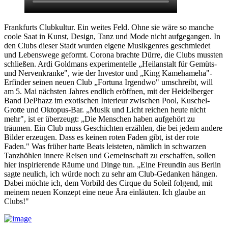
Frankfurts Clubkultur. Ein weites Feld. Ohne sie wäre so manche
coole Saat in Kunst, Design, Tanz und Mode nicht aufgegangen. In
den Clubs dieser Stadt wurden eigene Musikgenres geschmiedet
und Lebenswege geformt. Corona brachte Dürre, die Clubs mussten
schließen. Ardi Goldmans experimentelle „Heilanstalt für Gemüts-
und Nervenkranke", wie der Investor und „King Kamehameha"-
Erfinder seinen neuen Club „Fortuna Irgendwo" umschreibt, will
am 5. Mai nächsten Jahres endlich eröffnen, mit der Heidelberger
Band DePhazz im exotischen Interieur zwischen Pool, Kuschel-
Grotte und Oktopus-Bar. „Musik und Licht reichen heute nicht
mehr", ist er überzeugt: „Die Menschen haben aufgehört zu
träumen. Ein Club muss Geschichten erzählen, die bei jedem andere
Bilder erzeugen. Dass es keinen roten Faden gibt, ist der rote
Faden." Was früher harte Beats leisteten, nämlich in schwarzen
Tanzhöhlen innere Reisen und Gemeinschaft zu erschaffen, sollen
hier inspirierende Räume und Dinge tun. „Eine Freundin aus Berlin
sagte neulich, ich würde noch zu sehr am Club-Gedanken hängen.
Dabei möchte ich, dem Vorbild des Cirque du Soleil folgend, mit
meinem neuen Konzept eine neue Ära einläuten. Ich glaube an
Clubs!"