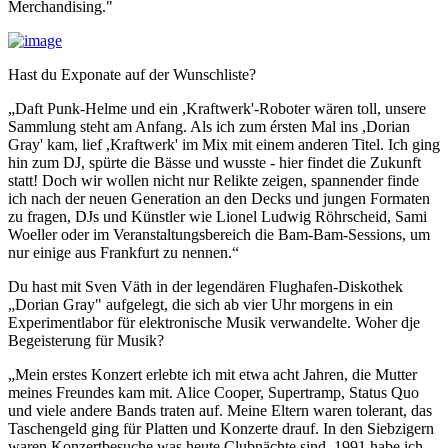
Merchandising."
Hast du Exponate auf der Wunschliste?
„Daft Punk-Helme und ein ,Kraftwerk'-Roboter wären toll, unsere
Sammlung steht am Anfang. Als ich zum érsten Mal ins ,Dorian
Gray' kam, lief ,Kraftwerk' im Mix mit einem anderen Titel. Ich ging
hin zum DJ, spürte die Bässe und wusste - hier findet die Zukunft
statt! Doch wir wollen nicht nur Relikte zeigen, spannender finde
ich nach der neuen Generation an den Decks und jungen Formaten
zu fragen, DJs und Künstler wie Lionel Ludwig Röhrscheid, Sami
Woeller oder im Veranstaltungsbereich die Bam-Bam-Sessions, um
nur einige aus Frankfurt zu nennen.“
Du hast mit Sven Väth in der legendären Flughafen-Diskothek
„Dorian Gray" aufgelegt, die sich ab vier Uhr morgens in ein
Experimentlabor für elektronische Musik verwandelte. Woher dje
Begeisterung für Musik?
„Mein erstes Konzert erlebte ich mit etwa acht Jahren, die Mutter
meines Freundes kam mit. Alice Cooper, Supertramp, Status Quo
und viele andere Bands traten auf. Meine Eltern waren tolerant, das
Taschengeld ging für Platten und Konzerte drauf. In den Siebzigern
waren Konzertbesuche was heute Clubnächte sind. 1991 habe ich