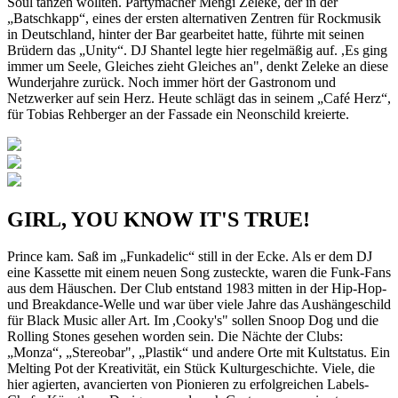
Soul tanzen wollten. Partymacher Mengi Zeleke, der in der
„Batschkapp“, eines der ersten alternativen Zentren für Rockmusik
in Deutschland, hinter der Bar gearbeitet hatte, führte mit seinen
Brüdern das „Unity“. DJ Shantel legte hier regelmäßig auf. ,Es ging
immer um Seele, Gleiches zieht Gleiches an", denkt Zeleke an diese
Wunderjahre zurück. Noch immer hört der Gastronom und
Netzwerker auf sein Herz. Heute schlägt das in seinem „Café Herz“,
für Tobias Rehberger an der Fassade ein Neonschild kreierte.
GIRL, YOU KNOW IT'S TRUE!
Prince kam. Saß im „Funkadelic“ still in der Ecke. Als er dem DJ
eine Kassette mit einem neuen Song zusteckte, waren die Funk-Fans
aus dem Häuschen. Der Club entstand 1983 mitten in der Hip-Hop-
und Breakdance-Welle und war über viele Jahre das Aushängeschild
für Black Music aller Art. Im ,Cooky's" sollen Snoop Dog und die
Rolling Stones gesehen worden sein. Die Nächte der Clubs:
„Monza“, „Stereobar", „Plastik“ und andere Orte mit Kultstatus. Ein
Melting Pot der Kreativität, ein Stück Kulturgeschichte. Viele, die
hier agierten, avancierten von Pionieren zu erfolgreichen Labels-