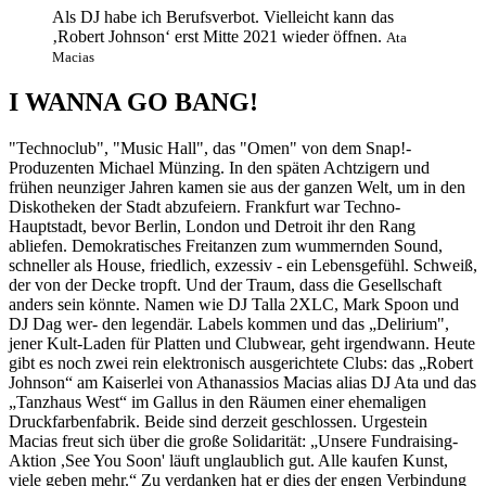
Als DJ habe ich Berufsverbot. Vielleicht kann das
‚Robert Johnson‘ erst Mitte 2021 wieder öffnen.
Ata
Macias
I WANNA GO BANG!
"Technoclub", "Music Hall", das "Omen" von dem Snap!-
Produzenten Michael Münzing. In den späten Achtzigern und
frühen neunziger Jahren kamen sie aus der ganzen Welt, um in den
Diskotheken der Stadt abzufeiern. Frankfurt war Techno-
Hauptstadt, bevor Berlin, London und Detroit ihr den Rang
abliefen. Demokratisches Freitanzen zum wummernden Sound,
schneller als House, friedlich, exzessiv - ein Lebensgefühl. Schweiß,
der von der Decke tropft. Und der Traum, dass die Gesellschaft
anders sein könnte. Namen wie DJ Talla 2XLC, Mark Spoon und
DJ Dag wer- den legendär. Labels kommen und das „Delirium",
jener Kult-Laden für Platten und Clubwear, geht irgendwann. Heute
gibt es noch zwei rein elektronisch ausgerichtete Clubs: das „Robert
Johnson“ am Kaiserlei von Athanassios Macias alias DJ Ata und das
„Tanzhaus West“ im Gallus in den Räumen einer ehemaligen
Druckfarbenfabrik. Beide sind derzeit geschlossen. Urgestein
Macias freut sich über die große Solidarität: „Unsere Fundraising-
Aktion ,See You Soon' läuft unglaublich gut. Alle kaufen Kunst,
viele geben mehr.“ Zu verdanken hat er dies der engen Verbindung