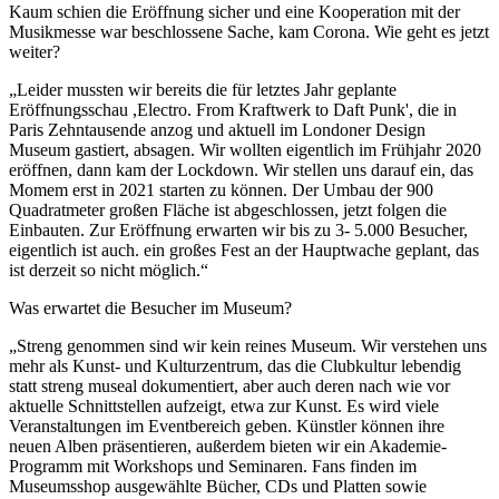
Kaum schien die Eröffnung sicher und eine Kooperation mit der
Musikmesse war beschlossene Sache, kam Corona. Wie geht es jetzt
weiter?
„Leider mussten wir bereits die für letztes Jahr geplante
Eröffnungsschau ,Electro. From Kraftwerk to Daft Punk', die in
Paris Zehntausende anzog und aktuell im Londoner Design
Museum gastiert, absagen. Wir wollten eigentlich im Frühjahr 2020
eröffnen, dann kam der Lockdown. Wir stellen uns darauf ein, das
Momem erst in 2021 starten zu können. Der Umbau der 900
Quadratmeter großen Fläche ist abgeschlossen, jetzt folgen die
Einbauten. Zur Eröffnung erwarten wir bis zu 3- 5.000 Besucher,
eigentlich ist auch. ein großes Fest an der Hauptwache geplant, das
ist derzeit so nicht möglich.“
Was erwartet die Besucher im Museum?
„Streng genommen sind wir kein reines Museum. Wir verstehen uns
mehr als Kunst- und Kulturzentrum, das die Clubkultur lebendig
statt streng museal dokumentiert, aber auch deren nach wie vor
aktuelle Schnittstellen aufzeigt, etwa zur Kunst. Es wird viele
Veranstaltungen im Eventbereich geben. Künstler können ihre
neuen Alben präsentieren, außerdem bieten wir ein Akademie-
Programm mit Workshops und Seminaren. Fans finden im
Museumsshop ausgewählte Bücher, CDs und Platten sowie