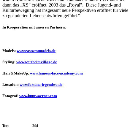
dann das „XS“ eröffnet, 2003 das „Royal"., Diese Jugend- und
Kulturbewegung hat insgesamt neue Perspektiven eröffnet für viele
zu geänderten Lebensentwürfen geführt.“
In Kooperation mit unseren Partnern:
Models:
www.eastwestmodels.de
Styling:
www.wertheimvillage.de
Hair&MakeUp:
www.famous-face-academy.com
Location:
www.fortuna-irgendwo.de
Fotograf:
www.knutwoerner.com
Text
Bild