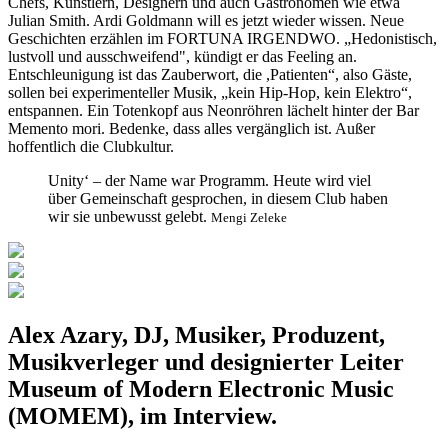
Chefs, Künstlern, Designern und auch Gastronomen wie etwa
Julian Smith. Ardi Goldmann will es jetzt wieder wissen. Neue
Geschichten erzählen im FORTUNA IRGENDWO. „Hedonistisch,
lustvoll und ausschweifend", kündigt er das Feeling an.
Entschleunigung ist das Zauberwort, die ,Patienten“, also Gäste,
sollen bei experimenteller Musik, „kein Hip-Hop, kein Elektro“,
entspannen. Ein Totenkopf aus Neonröhren lächelt hinter der Bar
Memento mori. Bedenke, dass alles vergänglich ist. Außer
hoffentlich die Clubkultur.
Unity‘ – der Name war Programm. Heute wird viel
über Gemeinschaft gesprochen, in diesem Club haben
wir sie unbewusst gelebt.
Mengi Zeleke
Alex Azary, DJ, Musiker, Produzent,
Musikverleger und designierter Leiter
Museum of Modern Electronic Music
(MOMEM), im Interview.