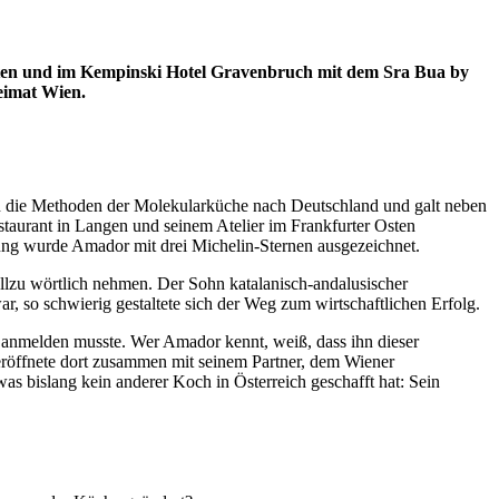
sten und im Kempinski Hotel Gravenbruch mit dem Sra Bua by
eimat Wien.
en die Methoden der Molekularküche nach Deutschland und galt neben
taurant in Langen und seinem Atelier im Frankfurter Osten
nung wurde Amador mit drei Michelin-Sternen ausgezeichnet.
 allzu wörtlich nehmen. Der Sohn katalanisch-andalusischer
, so schwierig gestaltete sich der Weg zum wirtschaftlichen Erfolg.
nz anmelden musste. Wer Amador kennt, weiß, dass ihn dieser
d eröffnete dort zusammen mit seinem Partner, dem Wiener
as bislang kein anderer Koch in Österreich geschafft hat: Sein