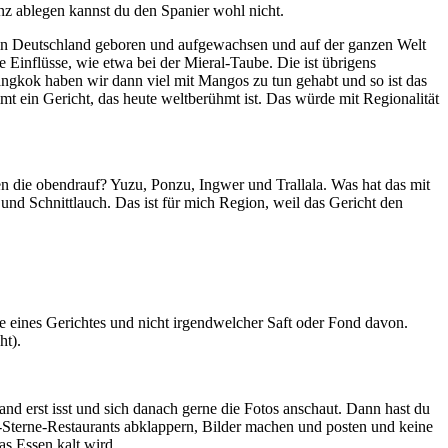
nz ablegen kannst du den Spanier wohl nicht.
r, in Deutschland geboren und aufgewachsen und auf der ganzen Welt
 Einflüsse, wie etwa bei der Mieral-Taube. Die ist übrigens
angkok haben wir dann viel mit Mangos zu tun gehabt und so ist das
t ein Gericht, das heute weltberühmt ist. Das würde mit Regionalität
en die obendrauf? Yuzu, Ponzu, Ingwer und Trallala. Was hat das mit
und Schnittlauch. Das ist für mich Region, weil das Gericht den
ele eines Gerichtes und nicht irgendwelcher Saft oder Fond davon.
ht).
and erst isst und sich danach gerne die Fotos anschaut. Dann hast du
rei-Sterne-Restaurants abklappern, Bilder machen und posten und keine
as Essen kalt wird.