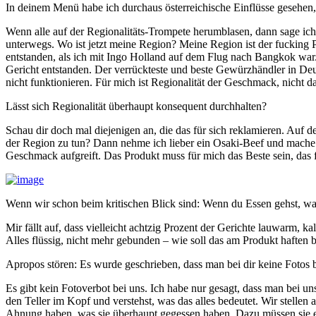
In deinem Menü habe ich durchaus österreichische Einflüsse gesehen,
Wenn alle auf der Regionalitäts-Trompete herumblasen, dann sage ich
unterwegs. Wo ist jetzt meine Region? Meine Region ist der fucking P
entstanden, als ich mit Ingo Holland auf dem Flug nach Bangkok war.
Gericht entstanden. Der verrückteste und beste Gewürzhändler in Deu
nicht funktionieren. Für mich ist Regionalität der Geschmack, nicht d
Lässt sich Regionalität überhaupt konsequent durchhalten?
Schau dir doch mal diejenigen an, die das für sich reklamieren. Auf 
der Region zu tun? Dann nehme ich lieber ein Osaki-Beef und mache da
Geschmack aufgreift. Das Produkt muss für mich das Beste sein, das
Wenn wir schon beim kritischen Blick sind: Wenn du Essen gehst, was
Mir fällt auf, dass vielleicht achtzig Prozent der Gerichte lauwarm, 
Alles flüssig, nicht mehr gebunden – wie soll das am Produkt haften bl
Apropos stören: Es wurde geschrieben, dass man bei dir keine Fotos
Es gibt kein Fotoverbot bei uns. Ich habe nur gesagt, dass man bei un
den Teller im Kopf und verstehst, was das alles bedeutet. Wir stellen
Ahnung haben, was sie überhaupt gegessen haben. Dazu müssen sie ers