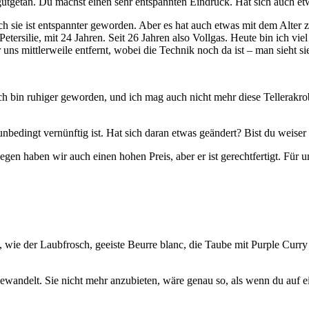
gutgetan. Du machst einen sehr entspannten Eindruck. Hat sich auch e
ch sie ist entspannter geworden. Aber es hat auch etwas mit dem Alter 
etersilie, mit 24 Jahren. Seit 26 Jahren also Vollgas. Heute bin ich vie
ns mittlerweile entfernt, wobei die Technik noch da ist – man sieht si
h bin ruhiger geworden, und ich mag auch nicht mehr diese Tellerakrob
 unbedingt vernünftig ist. Hat sich daran etwas geändert? Bist du weise
egen haben wir auch einen hohen Preis, aber er ist gerechtfertigt. Für
ie der Laubfrosch, geeiste Beurre blanc, die Taube mit Purple Curry o
ewandelt. Sie nicht mehr anzubieten, wäre genau so, als wenn du auf ei