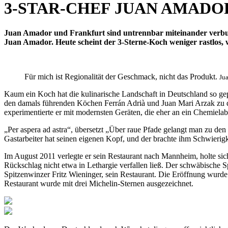
3-STAR-CHEF JUAN AMADO
Juan Amador und Frankfurt sind untrennbar miteinander verbu
Juan Amador. Heute scheint der 3-Sterne-Koch weniger rastlos, 
Für mich ist Regionalität der Geschmack, nicht das Produkt.
Ju
Kaum ein Koch hat die kulinarische Landschaft in Deutschland so g
den damals führenden Köchen Ferrán Adrià und Juan Mari Arzak zu de
experimentierte er mit modernsten Geräten, die eher an ein Chemiela
„Per aspera ad astra“, übersetzt „Über raue Pfade gelangt man zu den 
Gastarbeiter hat seinen eigenen Kopf, und der brachte ihm Schwierigk
Im August 2011 verlegte er sein Restaurant nach Mannheim, holte sich
Rückschlag nicht etwa in Lethargie verfallen ließ. Der schwäbische S
Spitzenwinzer Fritz Wieninger, sein Restaurant. Die Eröffnung wurde 
Restaurant wurde mit drei Michelin-Sternen ausgezeichnet.