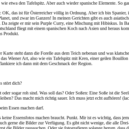
 wie etwa den Tafelspitz. Aber auch wieder spanische Elemente. So ga
: OK, das ist für Österreicher völlig in Ordnung. Aber ich bin Spanie
lanet, und zwar im Ganzen! In meinen Gerichten gibt es auch asiatische
 Da zeigte er mir sein Purple Curry, eine Mischung mit Hibiskus. In B
tschland fliegt mit einem spanischen Koch nach Asien und heraus komm
as Produkt.
der Karte steht dann die Forelle aus dem Teich nebenan und was klatsch
s Wiener Art, also wie ein Tafelspitz mit Kren, einer geilen Bouillon 
 flankiere ich dann mit dem Geschmack der Region.
 stört dich?
kalt oder sogar roh sind. Was soll das? Oder Soßen: Eine Soße ist die Se
eiben? Das macht mich richtig sauer. Ich muss jetzt echt aufhören! (lac
 beim Essen machen darf.
s keine Essensfotos machen braucht. Punkt. Mir ist es wichtig, dass jem
 auch gerne die Bilder zur Verfügung. Es gibt nicht wenige, die alle D
t die Bilder raussuchen. Oder sie fotografieren solange herum, dass d