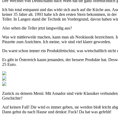
Der Wechsel von Deutschland nach Wien hat dir ganz offensichtlich 
Ich bin total entspannt und das wirkt sich auch auf die Küche aus. Au
keiner 35 Jahre alt. 1993 habe ich den ersten Stern bekommen, in der P
Teller. In Langen stand die Technik im Vordergrund, davon haben wir u
Also sehen die Teller jetzt langweilig aus?
Was wir mittlerweile machen, kann man als Neoklassik bezeichnen. Ic
Pinzette zum Anrichten. Ich meine, wir sind viel klarer geworden.
Du warst schon immer ein Produktfetischist, was wirtschaftlich nicht
Es gibt in Österreich kaum jemanden, der bessere Produkte hat. Desw
25 Euro.
Zurück zu deinem Menü: Mit Amador sind viele Klassiker verbunden, w
Geschichte?
Auf keinen Fall! Die wird es immer geben, sie werden bloß leicht abg
Dann gehst du nach Hause und denkst: Fuck! Da hat was gefehlt!