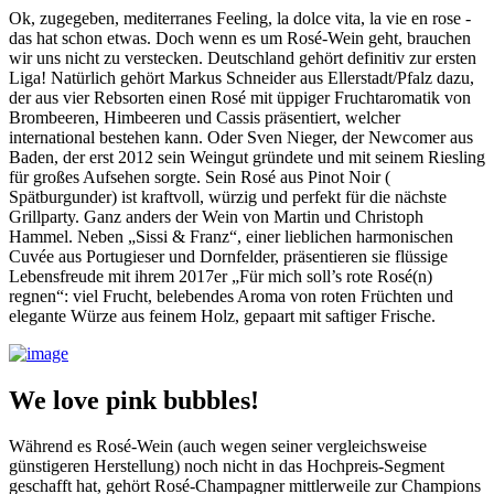
Ok, zugegeben, mediterranes Feeling, la dolce vita, la vie en rose -
das hat schon etwas. Doch wenn es um Rosé-Wein geht, brauchen
wir uns nicht zu verstecken. Deutschland gehört definitiv zur ersten
Liga! Natürlich gehört Markus Schneider aus Ellerstadt/Pfalz dazu,
der aus vier Rebsorten einen Rosé mit üppiger Fruchtaromatik von
Brombeeren, Himbeeren und Cassis präsentiert, welcher
international bestehen kann. Oder Sven Nieger, der Newcomer aus
Baden, der erst 2012 sein Weingut gründete und mit seinem Riesling
für großes Aufsehen sorgte. Sein Rosé aus Pinot Noir (
Spätburgunder) ist kraftvoll, würzig und perfekt für die nächste
Grillparty. Ganz anders der Wein von Martin und Christoph
Hammel. Neben „Sissi & Franz“, einer lieblichen harmonischen
Cuvée aus Portugieser und Dornfelder, präsentieren sie flüssige
Lebensfreude mit ihrem 2017er „Für mich soll’s rote Rosé(n)
regnen“: viel Frucht, belebendes Aroma von roten Früchten und
elegante Würze aus feinem Holz, gepaart mit saftiger Frische.
We love pink bubbles!
Während es Rosé-Wein (auch wegen seiner vergleichsweise
günstigeren Herstellung) noch nicht in das Hochpreis-Segment
geschafft hat, gehört Rosé-Champagner mittlerweile zur Champions