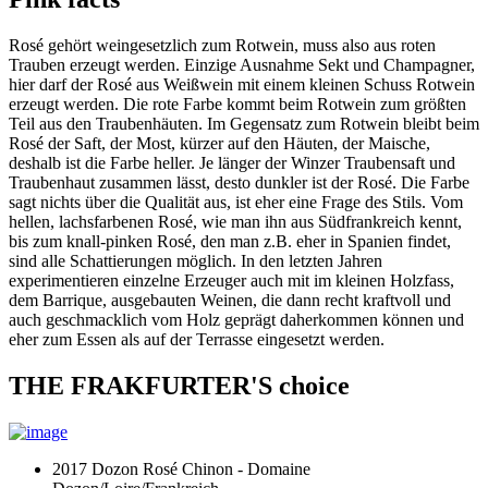
Rosé gehört weingesetzlich zum Rotwein, muss also aus roten
Trauben erzeugt werden. Einzige Ausnahme Sekt und Champagner,
hier darf der Rosé aus Weißwein mit einem kleinen Schuss Rotwein
erzeugt werden. Die rote Farbe kommt beim Rotwein zum größten
Teil aus den Traubenhäuten. Im Gegensatz zum Rotwein bleibt beim
Rosé der Saft, der Most, kürzer auf den Häuten, der Maische,
deshalb ist die Farbe heller. Je länger der Winzer Traubensaft und
Traubenhaut zusammen lässt, desto dunkler ist der Rosé. Die Farbe
sagt nichts über die Qualität aus, ist eher eine Frage des Stils. Vom
hellen, lachsfarbenen Rosé, wie man ihn aus Südfrankreich kennt,
bis zum knall-pinken Rosé, den man z.B. eher in Spanien findet,
sind alle Schattierungen möglich. In den letzten Jahren
experimentieren einzelne Erzeuger auch mit im kleinen Holzfass,
dem Barrique, ausgebauten Weinen, die dann recht kraftvoll und
auch geschmacklich vom Holz geprägt daherkommen können und
eher zum Essen als auf der Terrasse eingesetzt werden.
THE FRAKFURTER'S choice
2017 Dozon Rosé Chinon - Domaine