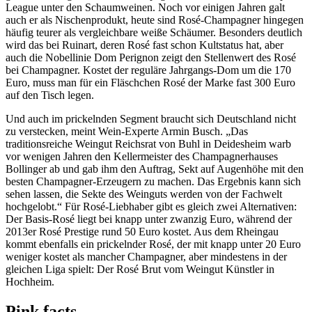
League unter den Schaumweinen. Noch vor einigen Jahren galt
auch er als Nischenprodukt, heute sind Rosé-Champagner hingegen
häufig teurer als vergleichbare weiße Schäumer. Besonders deutlich
wird das bei Ruinart, deren Rosé fast schon Kultstatus hat, aber
auch die Nobellinie Dom Perignon zeigt den Stellenwert des Rosé
bei Champagner. Kostet der reguläre Jahrgangs-Dom um die 170
Euro, muss man für ein Fläschchen Rosé der Marke fast 300 Euro
auf den Tisch legen.
Und auch im prickelnden Segment braucht sich Deutschland nicht
zu verstecken, meint Wein-Experte Armin Busch. „Das
traditionsreiche Weingut Reichsrat von Buhl in Deidesheim warb
vor wenigen Jahren den Kellermeister des Champagnerhauses
Bollinger ab und gab ihm den Auftrag, Sekt auf Augenhöhe mit den
besten Champagner-Erzeugern zu machen. Das Ergebnis kann sich
sehen lassen, die Sekte des Weinguts werden von der Fachwelt
hochgelobt.“ Für Rosé-Liebhaber gibt es gleich zwei Alternativen:
Der Basis-Rosé liegt bei knapp unter zwanzig Euro, während der
2013er Rosé Prestige rund 50 Euro kostet. Aus dem Rheingau
kommt ebenfalls ein prickelnder Rosé, der mit knapp unter 20 Euro
weniger kostet als mancher Champagner, aber mindestens in der
gleichen Liga spielt: Der Rosé Brut vom Weingut Künstler in
Hochheim.
Pink facts