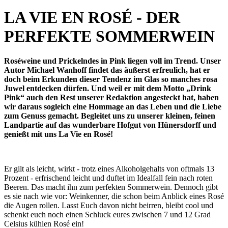
LA VIE EN ROSÉ - DER
PERFEKTE SOMMERWEIN
Roséweine und Prickelndes in Pink liegen voll im Trend. Unser
Autor Michael Wanhoff findet das äußerst erfreulich, hat er
doch beim Erkunden dieser Tendenz im Glas so manches rosa
Juwel entdecken dürfen. Und weil er mit dem Motto „Drink
Pink“ auch den Rest unserer Redaktion angesteckt hat, haben
wir daraus sogleich eine Hommage an das Leben und die Liebe
zum Genuss gemacht. Begleitet uns zu unserer kleinen, feinen
Landpartie auf das wunderbare Hofgut von Hünersdorff und
genießt mit uns La Vie en Rosé!
Er gilt als leicht, wirkt - trotz eines Alkoholgehalts von oftmals 13
Prozent - erfrischend leicht und duftet im Idealfall fein nach roten
Beeren. Das macht ihn zum perfekten Sommerwein. Dennoch gibt
es sie nach wie vor: Weinkenner, die schon beim Anblick eines Rosé
die Augen rollen. Lasst Euch davon nicht beirren, bleibt cool und
schenkt euch noch einen Schluck eures zwischen 7 und 12 Grad
Celsius kühlen Rosé ein!