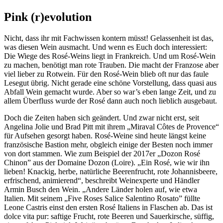
Pink (r)evolution
Nicht, dass ihr mit Fachwissen kontern müsst! Gelassenheit ist das,
was diesen Wein ausmacht. Und wenn es Euch doch interessiert:
Die Wiege des Rosé-Weins liegt in Frankreich. Und um Rosé-Wein
zu machen, benötigt man rote Trauben. Die macht der Franzose aber
viel lieber zu Rotwein. Für den Rosé-Wein blieb oft nur das faule
Lesegut übrig. Nicht gerade eine schöne Vorstellung, dass quasi aus
Abfall Wein gemacht wurde. Aber so war’s eben lange Zeit, und zu
allem Überfluss wurde der Rosé dann auch noch lieblich ausgebaut.
Doch die Zeiten haben sich geändert. Und zwar nicht erst, seit
Angelina Jolie und Brad Pitt mit ihrem „Miraval Côtes de Provence“
für Aufsehen gesorgt haben. Rosé-Weine sind heute längst keine
französische Bastion mehr, obgleich einige der Besten noch immer
von dort stammen. Wie zum Beispiel der 2017er „Dozon Rosé
Chinon” aus der Domaine Dozon (Loire). „Ein Rosé, wie wir ihn
lieben! Knackig, herbe, natürliche Beerenfrucht, rote Johannisbeere,
erfrischend, animierend“, beschreibt Weinexperte und Händler
Armin Busch den Wein. „Andere Länder holen auf, wie etwa
Italien. Mit seinem „Five Roses Salice Salentino Rosato” füllte
Leone Castris einst den ersten Rosé Italiens in Flaschen ab. Das ist
dolce vita pur: saftige Frucht, rote Beeren und Sauerkirsche, süffig,