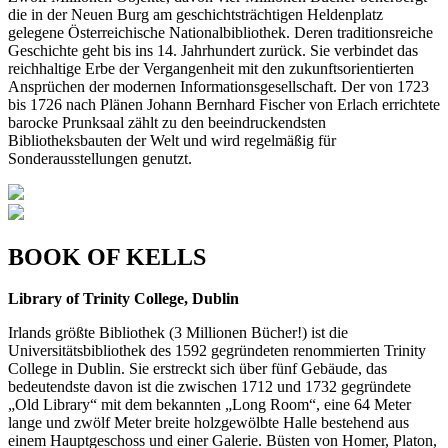
die in der Neuen Burg am ge­schichtsträchtigen Heldenplatz
gelegene Österreichische Nationalbibliothek. Deren traditionsreiche
Geschichte geht bis ins 14. Jahrhundert zurück. Sie verbindet das
reichhaltige Erbe der Vergangen­heit mit den zukunftsorientierten
Ansprüchen der modernen Informationsgesellschaft. Der von 1723
bis 1726 nach Plänen Johann Bernhard Fischer von Erlach errichtete
barocke Prunksaal zählt zu den beeindruckendsten
Bibliotheksbauten der Welt und wird regelmäßig für
Sonderausstellungen genutzt.
BOOK OF KELLS
Library of Trinity College, Dublin
Irlands größte Bibliothek (3 Millionen Bücher!) ist die
Universitätsbibliothek des 1592 gegründeten renommierten Trinity
College in Dublin. Sie erstreckt sich über fünf Gebäude, das
bedeutendste davon ist die zwischen 1712 und 1732 gegründete
„Old Library“ mit dem bekannten „Long Room“, eine 64 Meter
lange und zwölf Meter breite holzgewölbte Halle bestehend aus
einem Hauptge­schoss und einer Galerie. Büsten von Homer, Platon,