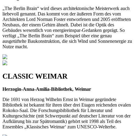
„The Berlin Brain“ wird dieses architektonische Meisterwerk auch
liebevoll genannt. Das kommt von der äußeren Form des vom
Architekten Lord Norman Foster entworfenen und 2005 eröffneten
Neubaus, der einem Gehirn ähnelt. Dabei ist die Optik des
Gebäudes wesentlich von energieeinspar­-Gedanken geprägt. So
verfügt „The Berlin Brain“ zum Bei­spiel über eine genau
ausgetüftelte Baukonstruktion, die sich Wind­ und Sonnenenergie zu
Nutze macht.
CLASSIC WEIMAR
Herzogin-Anna-Amilia-Bibliothek, Weimar
Die 1691 von Herzog Wilhelm Ernst in Weimar gegrün­dete
Bibliothek ist bekannt für ihren über drei Etagen reichenden ovalen
Rokoko­-Saal. Die Forschungsbiblio­thek für Literatur­ und
Kulturgeschichte (mit Schwerpunkt auf deutscher Literatur von der
Aufklärung bis zur Spätromantik) gehört seit 1998 als Teil des
Ensembles „Klassisches Weimar‘ zum UNESCO-­Welterbe.