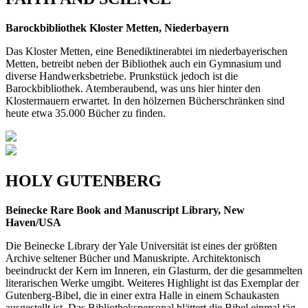
Barockbibliothek Kloster Metten, Niederbayern
Das Kloster Metten, eine Benediktinerabtei im nie­derbayerischen
Metten, betreibt neben der Bibliothek auch ein Gymnasium und
diverse Handwerksbetriebe. Prunkstück jedoch ist die
Barockbibliothek. Atembe­raubend, was uns hier hinter den
Klostermauern er­wartet. In den hölzernen Bücherschränken sind
heute etwa 35.000 Bücher zu finden.
HOLY GUTENBERG
Beinecke Rare Book and Manuscript Library, New
Haven/USA
Die Beinecke Library der Yale Universität ist eines der größten
Archive seltener Bücher und Manuskripte. Ar­chitektonisch
beeindruckt der Kern im Inneren, ein Glas­turm, der die gesammelten
literarischen Werke umgibt. Weiteres Highlight ist das Exemplar der
Gutenberg­-Bibel, die in einer extra Halle in einem Schaukasten
ausgestellt ist. Das Bibliothekspersonal blättert die Bibel einmal täg­