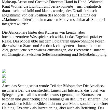
Make-up-Artists und Creative Directors Hand in Hand. Während
Knut Wörner die Lichtführung perfektionierte – mal theatralisch-
dramatisch, mal kühl und klar –, wurde jedes Detail akribisch
abgestimmt: von der Position des Models bis zur Haltung der
„Marionettenfäden“, die in manchen Motiven sichtbar als Stilmittel
integriert wurden.
Die Atmosphäre hinter den Kulissen war kreativ, aber
hochkonzentriert: Was spielerisch wirkt, ist das Ergebnis präziser
Regie. Das Model übte mit dem Fotografen ungewöhnliche Posen,
die zwischen Starre und Ausdruck changierten – immer mit dem
Ziel, genau jene Ambivalenz einzufangen, die Exzentrik ausmacht:
ein Changieren zwischen Selbstinszenierung und Selbstbehauptung.
Auch das Setting selbst wurde Teil der Bildsprache: Die Art-déco-
inspirierte Bar, die puristischen Linien des Interieurs, das Spiel von
Spiegelungen – all das wurde bewusst genutzt, um Kontraste zu
betonen und gleichzeitig eine Hommage an den Ort zu schaffen. Die
entstandenen Bilder erzählen nicht nur von Mode, sondern von einer
Haltung: Exzentrik als Inszenierung, aber auch als Befreiung. Das