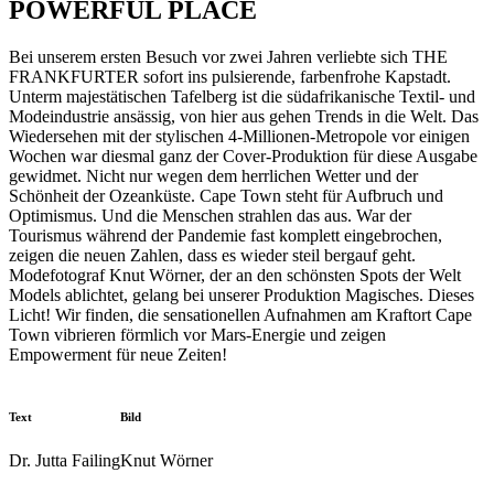
POWERFUL PLACE
Bei unserem ersten Besuch vor zwei Jahren verliebte sich THE
FRANKFURTER sofort ins pulsierende, farbenfrohe Kapstadt.
Unterm majestätischen Tafelberg ist die südafrikanische Textil- und
Modeindustrie ansässig, von hier aus gehen Trends in die Welt. Das
Wiedersehen mit der stylischen 4-Millionen-Metropole vor einigen
Wochen war diesmal ganz der Cover-Produktion für diese Ausgabe
gewidmet. Nicht nur wegen dem herrlichen Wetter und der
Schönheit der Ozeanküste. Cape Town steht für Aufbruch und
Optimismus. Und die Menschen strahlen das aus. War der
Tourismus während der Pandemie fast komplett eingebrochen,
zeigen die neuen Zahlen, dass es wieder steil bergauf geht.
Modefotograf Knut Wörner, der an den schönsten Spots der Welt
Models ablichtet, gelang bei unserer Produktion Magisches. Dieses
Licht! Wir finden, die sensationellen Aufnahmen am Kraftort Cape
Town vibrieren förmlich vor Mars-Energie und zeigen
Empowerment für neue Zeiten!
Text
Bild
Dr. Jutta Failing
Knut Wörner