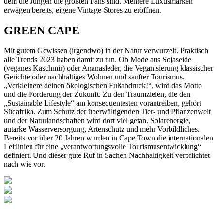
dem die Jungen die größten Fans sind. Mehrere Luxusmarken
erwägen bereits, eigene Vintage-Stores zu eröffnen.
GREEN CAPE
Mit gutem Gewissen (irgendwo) in der Natur verwurzelt. Praktisch
alle Trends 2023 haben damit zu tun. Ob Mode aus Sojaseide
(veganes Kaschmir) oder Ananasleder, die Veganisierung klassischer
Gerichte oder nachhaltiges Wohnen und sanfter Tourismus.
„Verkleinere deinen ökologischen Fußabdruck!“, wird das Motto
und die Forderung der Zukunft. Zu den Traumzielen, die den
„Sustainable Lifestyle“ am konsequentesten vorantreiben, gehört
Südafrika. Zum Schutz der überwältigenden Tier- und Pflanzenwelt
und der Naturlandschaften wird dort viel getan. Solarenergie,
autarke Wasserversorgung, Artenschutz und mehr Vorbildliches.
Bereits vor über 20 Jahren wurden in Cape Town die internationalen
Leitlinien für eine „verantwortungsvolle Tourismusentwicklung“
definiert. Und dieser gute Ruf in Sachen Nachhaltigkeit verpflichtet
nach wie vor.