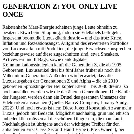
GENERATION Z: YOU ONLY LIVE
ONCE
Raketenhafte Mars-Energie scheinen junge Leute ohnehin zu
besitzen. Etwa beim Shopping, indem sie Edellabels beflügeln.
Insgesamt boomt die Luxusgüterindustrie – und das trotz Krieg,
Inflation und Rezessionsangst. Aufgrund des erweiterten Portfolios
von Luxusmarken mit Produkten, die junge Erwachsene ansprechen
beziehungsweise auf diese zugeschnitten sind, etwa Sneakers,
Activewear und It-Bags, sowie dank digitaler
Kommunikationsstrategien kauft die Generation Z, die ab 1995
Geborenen, Luxusartikel drei bis fünf Jahre früher als noch die
Millennium-Generation. Außerdem wird erwartet, dass die
Luxusausgaben der Generationen Z und Alpha – die ab 2010
geborenen Sprösslinge der Helikopter-Eltern – bis 2030 dreimal so
hoch ausfallen werden wie die der älteren Generationen. Die Käufe
der Jüngeren werden dann ein Drittel des gesamten Umsatzes der
Edelmarken ausmachen (Quelle: Bain & Company, Luxury Study,
2022). Und noch etwas ist neu: Diese Jugend konsumiert zwar mehr
Luxus, jedoch mit Bedacht. Möglichst nachhaltig, grün und ethisch
unbedenklich müssen all die schönen Dinge sein, die man kauft.
Nachhaltigkeit ist übrigens auch der wichtigste Treiber für den
anhaltenden First-Class-Second-Hand-Hype („Pre-Owned“), bei