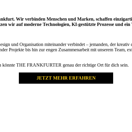
urt. Wir verbinden Menschen und Marken, schaffen einzigartige
tzen wir auf moderne Technologien, KI-gestützte Prozesse und e
sign und Organisation miteinander verbindet – jemanden, der kreativ den
ender Projekte bis hin zur engen Zusammenarbeit mit unserem Team, e
.
 Dann könnte THE FRANKFURTER genau der richtige Ort für dich sein.
JETZT MEHR ERFAHREN