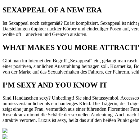
SEXAPPEAL OF A NEW ERA
Ist Sexappeal noch zeitgemäß? Es ist kompliziert. Sexappeal ist nich
Darstellungen üppiger nackter Körper und eindeutiger Posen auf, vero
wollte oft – anecken und Grenzen ausloten.
WHAT MAKES YOU MORE ATTRACTI
Gibt man im Internet den Begriff „Sexappeal“ ein, gelangt man rasch
einer positiven, sinnlichen Ausstrahlung beitragen soll. Kosmetik
von der Marke auf das Sexualverhalten des Fahrers, der Fahrerin, schl
I’M SEXY AND YOU KNOW IT
Sind Handtaschen sexy? Unbedingt! Sie sind Statussymbol, Accesscoi
unmissverständlicher als ein hautenges Kleid. Die Trägerin, der Trä
zeigt eine junge Frau, vermutlich aus einer führenden Florentiner Fam
Rosenkranz nimmt die Schärfe der sexuellen Andeutung. Auch nach fas
attraktiv verorten. Luxus ist sexy, heißt das auf den heißen Punkt gebr