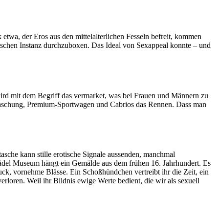
 etwa, der Eros aus den mittelalterlichen Fesseln befreit, kommen
alischen Instanz durchzuboxen. Das Ideal von Sexappeal konnte – und
 wird mit dem Begriff das vermarket, was bei Frauen und Männern zu
erraschung, Premium-Sportwagen und Cabrios das Rennen. Dass man
asche kann stille erotische Signale aussenden, manchmal
Städel Museum hängt ein Gemälde aus dem frühen 16. Jahrhundert. Es
muck, vornehme Blässe. Ein Schoßhündchen vertreibt ihr die Zeit, ein
oren. Weil ihr Bildnis ewige Werte bedient, die wir als sexuell