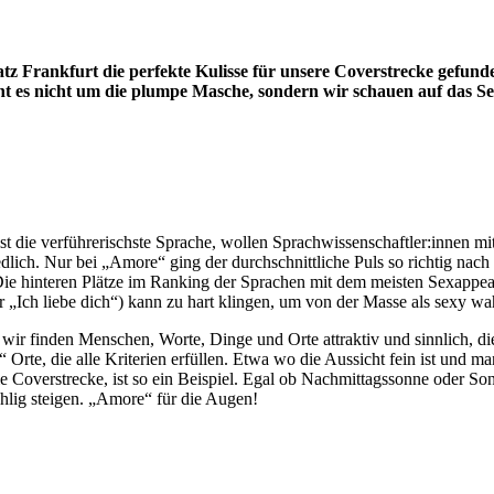
z Frankfurt die perfekte Kulisse für unsere Coverstrecke gefund
eht es nicht um die plumpe Masche, sondern wir schauen auf das 
ist die verführerischste Sprache, wollen Sprachwissenschaftler:innen
dlich. Nur bei „Amore“ ging der durchschnittliche Puls so richtig nach
. Die hinteren Plätze im Ranking der Sprachen mit dem meisten Sexappe
 für „Ich liebe dich“) kann zu hart klingen, um von der Masse als sexy
wir finden Menschen, Worte, Dinge und Orte attraktiv und sinnlich, die
y“ Orte, die alle Kriterien erfüllen. Etwa wo die Aussicht fein ist und 
e Coverstrecke, ist so ein Beispiel. Egal ob Nachmittagssonne oder S
hlig steigen. „Amore“ für die Augen!