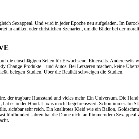
t gleich Sexappeal. Und wird in jeder Epoche neu aufgeladen. Im Barock
rtet in antiken oder christlichen Szenarien, um die Bilder bei der mor
VE
 auf die einschlägigen Seiten für Erwachsene. Einerseits. Andererseits
a, Body Change-Produkte – und Autos. Bei Letzteren machen, keine Üb
ießt, belegen Studien. Über die Realität schweigen die Studien.
re, der tragbare Hausstand und vieles mehr. Ein Universum. Die Handt
ger, hat es in der Hand. Luxus macht begehrenswert. Schon immer. Im 
ilie, sichtbar sehr reich. Ein knallrotes Kleid wie ein Ballon, Goldsch
t fünfhundert Jahren hat die Dame nicht an flimmerndem Sexappeal verl
acht.