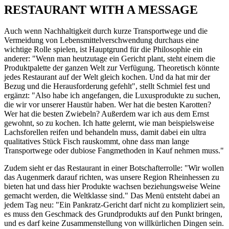
RESTAURANT WITH A MESSAGE
Auch wenn Nachhaltigkeit durch kurze Transportwege und die
Vermeidung von Lebensmittelverschwendung durchaus eine
wichtige Rolle spielen, ist Hauptgrund für die Philosophie ein
anderer: "Wenn man heutzutage ein Gericht plant, steht einem die
Produktpalette der ganzen Welt zur Verfügung. Theoretisch könnte
jedes Restaurant auf der Welt gleich kochen. Und da hat mir der
Bezug und die Herausforderung gefehlt", stellt Schmiel fest und
ergänzt: "Also habe ich angefangen, die Luxusprodukte zu suchen,
die wir vor unserer Haustür haben. Wer hat die besten Karotten?
Wer hat die besten Zwiebeln? Außerdem war ich aus dem Ernst
gewohnt, so zu kochen. Ich hatte gelernt, wie man beispielsweise
Lachsforellen reifen und behandeln muss, damit dabei ein ultra
qualitatives Stück Fisch rauskommt, ohne dass man lange
Transportwege oder dubiose Fangmethoden in Kauf nehmen muss."
Zudem sieht er das Restaurant in einer Botschafterrolle: "Wir wollen
das Augenmerk darauf richten, was unsere Region Rheinhessen zu
bieten hat und dass hier Produkte wachsen beziehungsweise Weine
gemacht werden, die Weltklasse sind." Das Menü entsteht dabei an
jedem Tag neu: "Ein Pankratz-Gericht darf nicht zu kompliziert sein,
es muss den Geschmack des Grundprodukts auf den Punkt bringen,
und es darf keine Zusammenstellung von willkürlichen Dingen sein.