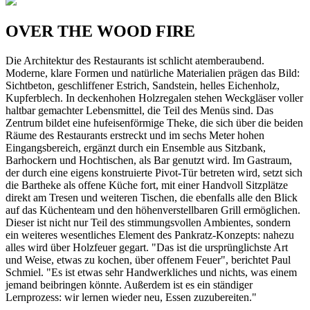
OVER THE WOOD FIRE
Die Architektur des Restaurants ist schlicht atemberaubend.
Moderne, klare Formen und natürliche Materialien prägen das Bild:
Sichtbeton, geschliffener Estrich, Sandstein, helles Eichenholz,
Kupferblech. In deckenhohen Holzregalen stehen Weckgläser voller
haltbar gemachter Lebensmittel, die Teil des Menüs sind. Das
Zentrum bildet eine hufeisenförmige Theke, die sich über die beiden
Räume des Restaurants erstreckt und im sechs Meter hohen
Eingangsbereich, ergänzt durch ein Ensemble aus Sitzbank,
Barhockern und Hochtischen, als Bar genutzt wird. Im Gastraum,
der durch eine eigens konstruierte Pivot-Tür betreten wird, setzt sich
die Bartheke als offene Küche fort, mit einer Handvoll Sitzplätze
direkt am Tresen und weiteren Tischen, die ebenfalls alle den Blick
auf das Küchenteam und den höhenverstellbaren Grill ermöglichen.
Dieser ist nicht nur Teil des stimmungsvollen Ambientes, sondern
ein weiteres wesentliches Element des Pankratz-Konzepts: nahezu
alles wird über Holzfeuer gegart. "Das ist die ursprünglichste Art
und Weise, etwas zu kochen, über offenem Feuer", berichtet Paul
Schmiel. "Es ist etwas sehr Handwerkliches und nichts, was einem
jemand beibringen könnte. Außerdem ist es ein ständiger
Lernprozess: wir lernen wieder neu, Essen zuzubereiten."