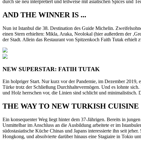
durch sie neu interpretiert und teilweise mit asiatischen Spices und 
AND THE WINNER IS ...
Nun ist Istanbul die 38. Destination des Guide Michelin. Zweifelsohn
einen Stern erhielten: Mikla, Araka, Neolokal (hier außerdem der ‚Gr
der Stadt. Allein das Restaurant von Spitzenkoch Faith Tutak erhielt
NEW SUPERSTAR:
FATIH TUTAK
Ein holpriger Start. Nur kurz vor der Pandemie, im Dezember 2019, er
Türke trotz der Schließung Durchhaltevermögen. Und es lohnte sich.
und Holz herrschen vor, die Linien sind schlicht und minimalistisch.
THE WAY TO NEW TURKISH CUISINE
Ein konsequenter Weg liegt hinter dem 37-Jährigen. Bereits in jungen
Unmittelbar im Anschluss an die Ausbildung arbeitete er im Istanbuler 
südostasiatische Küche Chinas und Japans interessierte ihn seit jeh
Hongkong, und absolvierte darüber hinaus eine Stagiaire in Tokio un