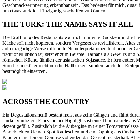
Geschmackserinnerung erkennbar sein. Das bedeutet für mich, quasi 
um etwas wirklich Einzigartiges schaffen zu können."
THE TURK: THE NAME SAYS IT ALL
Die Eröffnung des Restaurants war nicht nur eine Rückkehr in die Hei
Küche soll nicht kopieren, sondern Vergessenes revitalisieren, Altes 
auf einzigartige Weise raffinierte Neuinterpretationen traditioneller
traditionell üblich ist, setzt er zum Beispiel Tarhana als Gewürz un
römischen Küche, ähnlich der asiatischen Sojasauce. Er fermentier
Somit „streckt“ er nicht nur die Haltbarkeit, sondern auch den Rei
bestmöglich einsetzen.
ACROSS THE COUNTRY
Ein Degustationsmenü besteht meist aus zehn Gängen und führt durch
Türkei vinifiziert. Eines meiner Highlights ist eine Thunmakrele aus
dezent gefüllt. Zusätzlich ist die Aubergine mit einer Tomatenmelas
Abrieb, einen kleinen Spot Radieschen und ein Topping aus türkischem
Kräutern und feinem Gemüse vollenden das Gericht meisterhaft. Alles