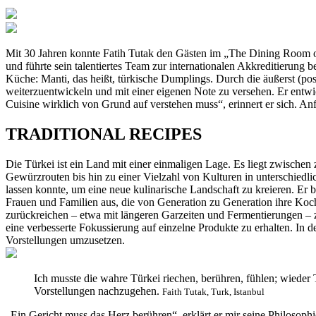
Mit 30 Jahren konnte Fatih Tutak den Gästen im „The Dining Room of
und führte sein talentiertes Team zur internationalen Akkreditierung b
Küche: Manti, das heißt, türkische Dumplings. Durch die äußerst (posit
weiterzuentwickeln und mit einer eigenen Note zu versehen. Er entw
Cuisine wirklich von Grund auf verstehen muss“, erinnert er sich. An
TRADITIONAL RECIPES
Die Türkei ist ein Land mit einer einmaligen Lage. Es liegt zwischen
Gewürzrouten bis hin zu einer Vielzahl von Kulturen in unterschiedli
lassen konnte, um eine neue kulinarische Landschaft zu kreieren. Er 
Frauen und Familien aus, die von Generation zu Generation ihre Ko
zurückreichen – etwa mit längeren Garzeiten und Fermentierungen – 
eine verbesserte Fokussierung auf einzelne Produkte zu erhalten. I
Vorstellungen umzusetzen.
Ich musste die wahre Türkei riechen, berühren, fühlen; wiede
Vorstellungen nachzugehen.
Faith Tutak, Turk, Istanbul
„Ein Gericht muss das Herz berühren“, erklärt er mir seine Philosophie