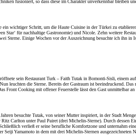
Techniken fusioniert, so dass diese im Charakter unverkennbar bleiben 
e ein wichtiger Schritt, um die Haute Cuisine in der Türkei zu etablier
een Star‘ für nachhaltige Gastronomie) und Nicole. Zehn weitere Resta
 zwei Sterne. Einige Wochen vor der Auszeichnung besuchte ich ihn in I
öffnete sein Restaurant Turk – Faith Tutak in Bomonti-Sisli, einem auf
 Nun leuchten die Sterne. Bereits der Gastraum ist beeindruckend. Das
 Das Front Cooking mit offener Feuerstelle lässt den Gast unmittelbar
 Jahren besuchte Tutak, von seiner Mutter inspiriert, in der Stadt Men
Ritz Carlton unter Paul Pairet (drei Michelin-Sterne). Durch dessen Ein
er. Schließlich verließ er seine berufliche Komfortzone und unternahm
ter Seiji Yamamoto in dem mit drei Michelin-Sternen ausgezeichneten 