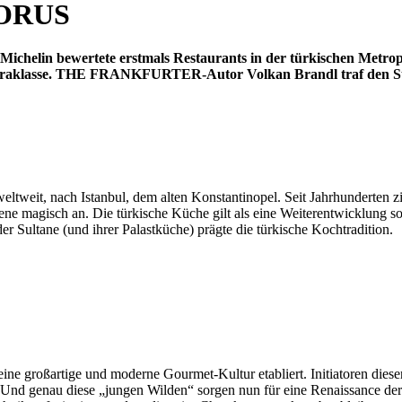
ORUS
 Michelin bewertete erstmals Restaurants in der türkischen Metro
Extraklasse. THE FRANKFURTER-Autor Volkan Brandl traf den Supe
weltweit, nach Istanbul, dem alten Konstantinopel. Seit Jahrhunderten z
ene magisch an. Die türkische Küche gilt als eine Weiterentwicklung s
er Sultane (und ihrer Palastküche) prägte die türkische Kochtradition.
n eine großartige und moderne Gourmet-Kultur etabliert. Initiatoren dies
 Und genau diese „jungen Wilden“ sorgen nun für eine Renaissance de