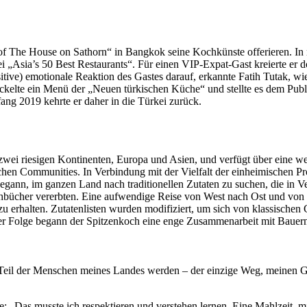
 The House on Sathorn“ in Bangkok seine Kochkünste offerieren. In nu
ei „Asia’s 50 Best Restaurants“. Für einen VIP-Expat-Gast kreierte er do
ive) emotionale Reaktion des Gastes darauf, erkannte Fatih Tutak, wie wi
ickelte ein Menü der „Neuen türkischen Küche“ und stellte es dem Pub
fang 2019 kehrte er daher in die Türkei zurück.
 zwei riesigen Kontinenten, Europa und Asien, und verfügt über eine w
chen Communities. In Verbindung mit der Vielfalt der einheimischen Pro
begann, im ganzen Land nach traditionellen Zutaten zu suchen, die in Ve
chbücher vererbten. Eine aufwendige Reise von West nach Ost und von
zu erhalten. Zutatenlisten wurden modifiziert, um sich von klassisc
n der Folge begann der Spitzenkoch eine enge Zusammenarbeit mit Baue
r Teil der Menschen meines Landes werden – der einzige Weg, meinen G
: „Das musste ich respektieren und verstehen lernen. Eine Mahlzeit, mit