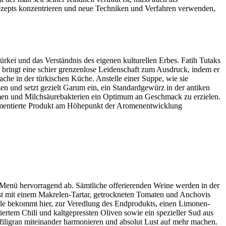
Rezepts konzentrieren und neue Techniken und Verfahren verwenden,
ürkei und das Verständnis des eigenen kulturellen Erbes. Fatih Tutaks
Er bringt eine schier grenzenlose Leidenschaft zum Ausdruck, indem er
rache in der türkischen Küche. Anstelle einer Suppe, wie sie
zen und setzt gezielt Garum ein, ein Standardgewürz in der antiken
ymen und Milchsäurebakterien ein Optimum an Geschmack zu erzielen.
fermentierte Produkt am Höhepunkt der Aromenentwicklung
 Menü hervorragend ab. Sämtliche offerierenden Weine werden in der
 ist mit einem Makrelen-Tartar, getrockneten Tomaten und Anchovis
rele bekommt hier, zur Veredlung des Endprodukts, einen Limonen-
iertem Chili und kaltgepressten Oliven sowie ein spezieller Sud aus
 filigran miteinander harmonieren und absolut Lust auf mehr machen.