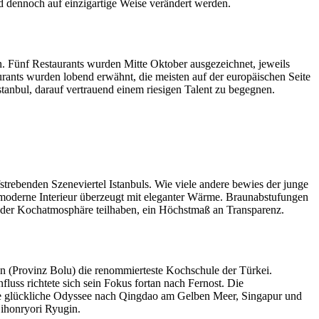
und dennoch auf einzigartige Weise verändert werden.
en. Fünf Restaurants wurden Mitte Oktober ausgezeichnet, jeweils
urants wurden lobend erwähnt, die meisten auf der europäischen Seite
stanbul, darauf vertrauend einem riesigen Talent zu begegnen.
strebenden Szeneviertel Istanbuls. Wie viele andere bewies der junge
 moderne Interieur überzeugt mit eleganter Wärme. Braunabstufungen
 an der Kochatmosphäre teilhaben, ein Höchstmaß an Transparenz.
gen (Provinz Bolu) die renommierteste Kochschule der Türkei.
fluss richtete sich sein Fokus fortan nach Fernost. Die
 eine glückliche Odyssee nach Qingdao am Gelben Meer, Singapur und
Nihonryori Ryugin.