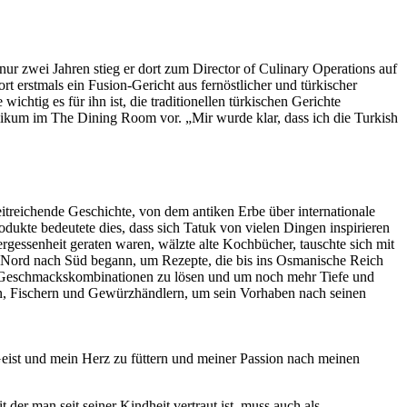
r zwei Jahren stieg er dort zum Director of Culinary Operations auf
rt erstmals ein Fusion-Gericht aus fernöstlicher und türkischer
chtig es für ihn ist, die traditionellen türkischen Gerichte
likum im The Dining Room vor. „Mir wurde klar, dass ich die Turkish
eitreichende Geschichte, von dem antiken Erbe über internationale
dukte bedeutete dies, dass sich Tatuk von vielen Dingen inspirieren
rgessenheit geraten waren, wälzte alte Kochbücher, tauschte sich mit
 Nord nach Süd begann, um Rezepte, die bis ins Osmanische Reich
hen Geschmackskombinationen zu lösen und um noch mehr Tiefe und
rn, Fischern und Gewürzhändlern, um sein Vorhaben nach seinen
eist und mein Herz zu füttern und meiner Passion nach meinen
 der man seit seiner Kindheit vertraut ist, muss auch als