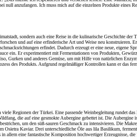
bei null anzufangen. Ich muss mich auf die einzelnen Produkte eines 
matstadt, sondern auch eine Reise in die kulinarische Geschichte der T
erforschen und auf eine erfinderische Art und Weise neu konstruieren. 
 Geschmacksrichtungen erfindet. Dadurch erzeugt er eine neue, eigene Sp
d Sauce ein. Er experimentiert mit Fermentationen von Produkten, Gewür
t Miso, Gurken und anderes Gemüse, um mit Hilfe von natürlichen Enz
feprozess des Produkts. Aufgrund regelmäßiger Kontrollen kann er das 
 viele Regionen der Türkei. Eine passende Weinbegleitung rundet das
 Wildfang, die auf eine gesmokte Aubergine gebettet ist. Die Aubergine
se bestrichen, um den süß-sauren Geschmack zu intensivieren. Die Mak
 Osietra Kaviar. Drei unterschiedliche Öle aus lila Basilikum, ferment
 in allem eine fantastische Komposition hochwertiger Erzeugnisse, die