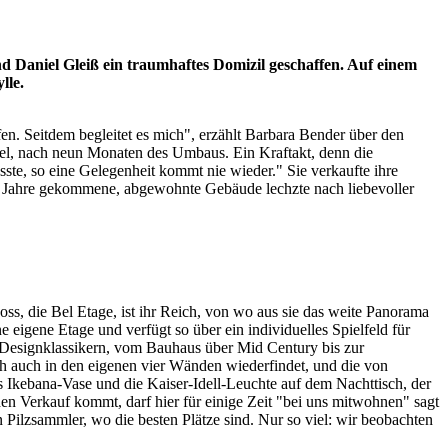
d Daniel Gleiß ein traumhaftes Domizil geschaffen. Auf einem
lle.
fen. Seitdem begleitet es mich", erzählt Barbara Bender über den
niel, nach neun Monaten des Umbaus. Ein Kraftakt, denn die
ste, so eine Gelegenheit kommt nie wieder." Sie verkaufte ihre
e Jahre gekommene, abgewohnte Gebäude lechzte nach liebevoller
oss, die Bel Etage, ist ihr Reich, von wo aus sie das weite Panorama
e eigene Etage und verfügt so über ein individuelles Spielfeld für
 Designklassikern, vom Bauhaus über Mid Century bis zur
 auch in den eigenen vier Wänden wiederfindet, und die von
Ikebana-Vase und die Kaiser-Idell-Leuchte auf dem Nachttisch, der
en Verkauf kommt, darf hier für einige Zeit "bei uns mitwohnen" sagt
Pilzsammler, wo die besten Plätze sind. Nur so viel: wir beobachten