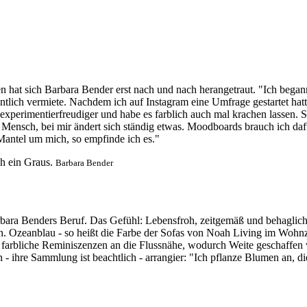
at sich Barbara Bender erst nach und nach herangetraut. "Ich begann
lich vermiete. Nachdem ich auf Instagram eine Umfrage gestartet hatte
experimentierfreudiger und habe es farblich auch mal krachen lassen.
 Mensch, bei mir ändert sich ständig etwas. Moodboards brauch ich daf
Mantel um mich, so empfinde ich es."
h ein Graus.
Barbara Bender
Barbara Benders Beruf. Das Gefühl: Lebensfroh, zeitgemäß und behaglich
it ein. Ozeanblau - so heißt die Farbe der Sofas von Noah Living im 
es farbliche Reminiszenzen an die Flussnähe, wodurch Weite geschaffe
 ihre Sammlung ist beachtlich - arrangier: "Ich pflanze Blumen an, di