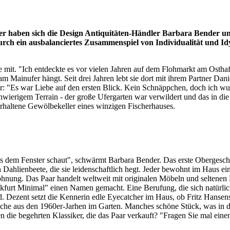
er haben sich die Design Antiquitäten-Händler Barbara Bender un
rch ein ausbalanciertes Zusammenspiel von Individualität und Idy
te mit. "Ich entdeckte es vor vielen Jahren auf dem Flohmarkt am Ostha
 Mainufer hängt. Seit drei Jahren lebt sie dort mit ihrem Partner Da
er: "Es war Liebe auf den ersten Blick. Kein Schnäppchen, doch ich wus
ierigem Terrain - der große Ufergarten war verwildert und das in di
rhaltene Gewölbekeller eines winzigen Fischerhauses.
 aus dem Fenster schaut", schwärmt Barbara Bender. Das erste Obergesch
 Dahlienbeete, die sie leidenschaftlich hegt. Jeder bewohnt im Haus ein
ohnung. Das Paar handelt weltweit mit originalen Möbeln und seltenen
urt Minimal" einen Namen gemacht. Eine Berufung, die sich natürlich
ezent setzt die Kennerin edle Eyecatcher im Haus, ob Fritz Hansens 
sche aus den 1960er-Jarhen im Garten. Manches schöne Stück, was in d
die begehrten Klassiker, die das Paar verkauft? "Fragen Sie mal einen 