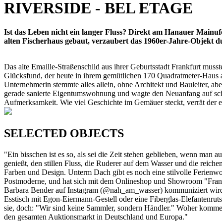
RIVERSIDE - BEL ETAGE
Ist das Leben nicht ein langer Fluss? Direkt am Hanauer Mainuf
alten Fischerhaus gebaut, verzaubert das 1960er-Jahre-Objekt du
Das alte Emaille-Straßenschild aus ihrer Geburtsstadt Frankfurt muss
Glücksfund, der heute in ihrem gemütlichen 170 Quadratmeter-Haus am
Unternehmerin stemmte alles allein, ohne Architekt und Bauleiter, ab
gerade sanierte Eigentumswohnung und wagte den Neuanfang auf schw
Aufmerksamkeit. Wie viel Geschichte im Gemäuer steckt, verrät der e
SELECTED OBJECTS
"Ein bisschen ist es so, als sei die Zeit stehen geblieben, wenn man
genießt, den stillen Fluss, die Ruderer auf dem Wasser und die reichen
Farben und Design. Unterm Dach gibt es noch eine stilvolle Ferienw
Postmoderne, und hat sich mit dem Onlineshop und Showroom "Frankf
Barbara Bender auf Instagram (@nah_am_wasser) kommuniziert wird. D
Esstisch mit Egon-Eiermann-Gestell oder eine Fiberglas-Elefantenrut
sie, doch: "Wir sind keine Sammler, sondern Händler." Woher kommen 
den gesamten Auktionsmarkt in Deutschland und Europa."