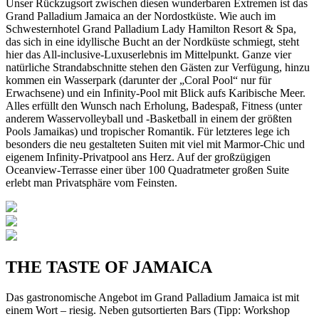
Unser Rückzugsort zwischen diesen wunderbaren Extremen ist das
Grand Palladium Jamaica an der Nordostküste. Wie auch im
Schwesternhotel Grand Palladium Lady Hamilton Resort & Spa,
das sich in eine idyllische Bucht an der Nordküste schmiegt, steht
hier das All-inclusive-Luxuserlebnis im Mittelpunkt. Ganze vier
natürliche Strandabschnitte stehen den Gästen zur Verfügung, hinzu
kommen ein Wasserpark (darunter der „Coral Pool“ nur für
Erwachsene) und ein Infinity-Pool mit Blick aufs Karibische Meer.
Alles erfüllt den Wunsch nach Erholung, Badespaß, Fitness (unter
anderem Wasservolleyball und -Basketball in einem der größten
Pools Jamaikas) und tropischer Romantik. Für letzteres lege ich
besonders die neu gestalteten Suiten mit viel mit Marmor-Chic und
eigenem Infinity-Privatpool ans Herz. Auf der großzügigen
Oceanview-Terrasse einer über 100 Quadratmeter großen Suite
erlebt man Privatsphäre vom Feinsten.
THE TASTE OF JAMAICA
Das gastronomische Angebot im Grand Palladium Jamaica ist mit
einem Wort – riesig. Neben gutsortierten Bars (Tipp: Workshop