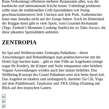
Rum-Verkostung) offerieren mehrere Restaurants alles, was die
karibische und internationale Küche kennt. Unbedingt probieren
sollte man die traditionellen Grill-Spezialitäten wie feurig-
geschmacksintensives Jerk Chicken und Jerk Pork. Authentischer
kann man Jamaika nicht auf der Zunge haben. Auch im Hinterland
der Reggae-Insel gibt es viele Spots, vom Gourmet-Restaurant
(Tipp: Zimbali’s Mountain Cooking Studio) bis zu Take-Aways, die
diese pikanten Spezialitäten anbieten.
ZENTROPIA
Im Spa und Wellnesscenter Zentropia Palladium – deren
Anwendungen und Behandlungen man praktischerweise mit der
Hotel-App buchen kann – gibt es eine Fülle an Angeboten (einige
sogar für Kinder), die Körper und Seele entspannen oder beleben.
Vegane Anwendungen werden auch hier immer beliebter. Das
Wellbeing-Konzept des Grand Palladium setzt sich beim Sport fort.
Das Angebot ist modern und umfangreich, darunter Tai Chi, Yoga
auf dem Paddleboard, Tanzkurse und TRX-(Sling-)Training mit
Blick auf den tropischen Garten.