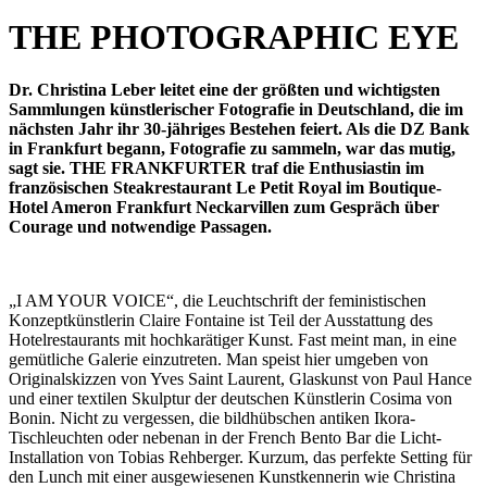
THE PHOTOGRAPHIC EYE
Dr. Christina Leber leitet eine der größten und wichtigsten
Sammlungen künstlerischer Fotografie in Deutschland, die im
nächsten Jahr ihr 30-jähriges Bestehen feiert. Als die DZ Bank
in Frankfurt begann, Fotografie zu sammeln, war das mutig,
sagt sie. THE FRANKFURTER traf die Enthusiastin im
französischen Steakrestaurant Le Petit Royal im Boutique-
Hotel Ameron Frankfurt Neckarvillen zum Gespräch über
Courage und notwendige Passagen.
„I AM YOUR VOICE“, die Leuchtschrift der feministischen
Konzeptkünstlerin Claire Fontaine ist Teil der Ausstattung des
Hotelrestaurants mit hochkarätiger Kunst. Fast meint man, in eine
gemütliche Galerie einzutreten. Man speist hier umgeben von
Originalskizzen von Yves Saint Laurent, Glaskunst von Paul Hance
und einer textilen Skulptur der deutschen Künstlerin Cosima von
Bonin. Nicht zu vergessen, die bildhübschen antiken Ikora-
Tischleuchten oder nebenan in der French Bento Bar die Licht-
Installation von Tobias Rehberger. Kurzum, das perfekte Setting für
den Lunch mit einer ausgewiesenen Kunstkennerin wie Christina