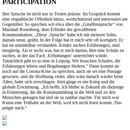
PARTICIPATION
Ihre Sprache ist nicht nur in Texten präzise. Im Gespräch kommt
eine empathische Offenheit hinzu, wertschätzend und interessiert am
Gegenüber. So sprechen wir etwa über die „Giraffensprache“ von
Marshall Rosenberg, dem Erfinder der gewaltfreien
Kommunikation. „Diese ‚Sprache‘ habe ich mit meinem Sohn,
damals neun, geübt. In der Folge hat er mich sehr oft korrigiert. Er
hat sie unmittelbar verstanden. Kinder suchen Erfahrungen, sind
neugierig. Als er sechs war, bat er mich darum, ihm eine Schule zu
suchen, in der das Fach ‚Erfindungen‘ unterrichtet würde.
Tatsächlich gibt es so eine in Leipzig. Wir brauchen Schulen, die
Erfahrungen lehren und Begabungen fördern.“ Dann kommt sie
noch auf die Corona-Krise zu sprechen, auch sie sei eine Passage
gewesen, und die Hoffnung vieler, alles wäre danach wieder beim
Alten, habe sich zerschlagen. Jetzt ginge es um Krieg und die
globale Erwärmung. „Ich hoffe, ich bleibe in Zukunft als diejenige
in Erinnerung, die die Kunstsammlung in die Welt und zu den
Menschen getragen hat und sie so nahbar machte. Für mich war
Kunst eine Teilhabe an der Welt, weil ich nicht lesen konnte. Das
prägte mich.“