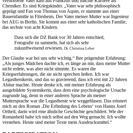
verstorbene Vater kam aus Frankfurt und machte Karriere als
Chemiker. Es sind Kriegskinder. „Vater war sehr philosophisch
geprägt und Fan von Thomas von Aquin, er stammte aus einer
Bauernfamilie in Flörsheim. Der Vater meiner Mutter war Ingenieur
bei AEG in Berlin. Sie kommt aus einer sehr katholischen Familie,
das sechste von acht Kindern.
Dass sich die DZ Bank vor 30 Jahren entschied,
Fotografie zu sammeln, hat sich als sehr
zukunftweisend erwiesen.
Dr. Christina Leber
Der Glaube war bei uns sehr wichtig.“ Ihre prägendste Erfahrung:
„Als junges Mädchen dachte ich, es länge an mir, dass meine Mutter
nicht redete, was aber nicht stimmte. Es waren die
Kriegserfahrungen, die sie nicht sprechen ließen. Ich war
Legasthenikerin, und das so gravierend, dass ich erst mit 22 Jahren
Abitur machte. Heute denke ich, mit meiner Erfahrung als
ausgebildete Systemikerin, dass dem eine psychologische Ursache
zugrunde lag, denn in einer anderen Sprache als meiner
Muttersprache war die Legasthenie wie weggeblasen. Das erinnert
mich an den Roman ‚Die Erfindung des Lebens‘ von Hanns Josef
Ortheil, darin wird eine ähnliche Geschichte geschildert. Wie der
Romanheld habe ich mich selbst auf den Weg gemacht. Ich wollte
verstehen. Heute sind meine Texte mein Ausdrucksmittel.“