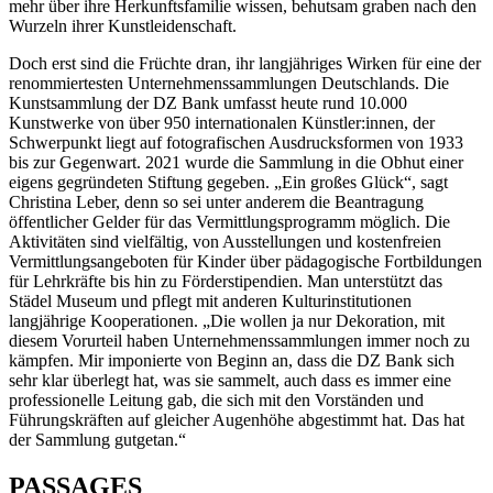
mehr über ihre Herkunftsfamilie wissen, behutsam graben nach den
Wurzeln ihrer Kunstleidenschaft.
Doch erst sind die Früchte dran, ihr langjähriges Wirken für eine der
renommiertesten Unternehmenssammlungen Deutschlands. Die
Kunstsammlung der DZ Bank umfasst heute rund 10.000
Kunstwerke von über 950 internationalen Künstler:innen, der
Schwerpunkt liegt auf fotografischen Ausdrucksformen von 1933
bis zur Gegenwart. 2021 wurde die Sammlung in die Obhut einer
eigens gegründeten Stiftung gegeben. „Ein großes Glück“, sagt
Christina Leber, denn so sei unter anderem die Beantragung
öffentlicher Gelder für das Vermittlungsprogramm möglich. Die
Aktivitäten sind vielfältig, von Ausstellungen und kostenfreien
Vermittlungsangeboten für Kinder über pädagogische Fortbildungen
für Lehrkräfte bis hin zu Förderstipendien. Man unterstützt das
Städel Museum und pflegt mit anderen Kulturinstitutionen
langjährige Kooperationen. „Die wollen ja nur Dekoration, mit
diesem Vorurteil haben Unternehmenssammlungen immer noch zu
kämpfen. Mir imponierte von Beginn an, dass die DZ Bank sich
sehr klar überlegt hat, was sie sammelt, auch dass es immer eine
professionelle Leitung gab, die sich mit den Vorständen und
Führungskräften auf gleicher Augenhöhe abgestimmt hat. Das hat
der Sammlung gutgetan.“
PASSAGES