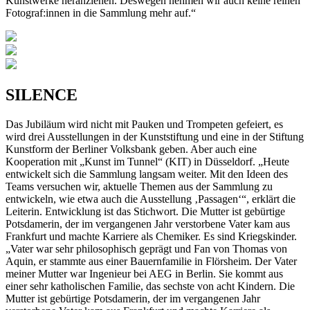
Kunstwerke heranziehen. Deswegen nehmen wir auch keine reinen
Fotograf:innen in die Sammlung mehr auf.“
SILENCE
Das Jubiläum wird nicht mit Pauken und Trompeten gefeiert, es
wird drei Ausstellungen in der Kunststiftung und eine in der Stiftung
Kunstform der Berliner Volksbank geben. Aber auch eine
Kooperation mit „Kunst im Tunnel“ (KIT) in Düsseldorf. „Heute
entwickelt sich die Sammlung langsam weiter. Mit den Ideen des
Teams versuchen wir, aktuelle Themen aus der Sammlung zu
entwickeln, wie etwa auch die Ausstellung ‚Passagen‘“, erklärt die
Leiterin. Entwicklung ist das Stichwort. Die Mutter ist gebürtige
Potsdamerin, der im vergangenen Jahr verstorbene Vater kam aus
Frankfurt und machte Karriere als Chemiker. Es sind Kriegskinder.
„Vater war sehr philosophisch geprägt und Fan von Thomas von
Aquin, er stammte aus einer Bauernfamilie in Flörsheim. Der Vater
meiner Mutter war Ingenieur bei AEG in Berlin. Sie kommt aus
einer sehr katholischen Familie, das sechste von acht Kindern. Die
Mutter ist gebürtige Potsdamerin, der im vergangenen Jahr