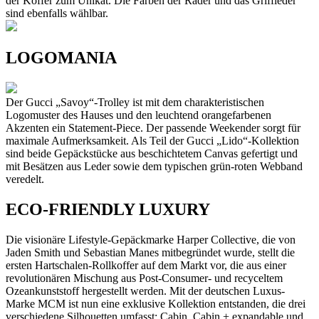
der Koffer zum Unikat. Die Farben der Räder und das Griffleder
sind ebenfalls wählbar.
LOGOMANIA
Der Gucci „Savoy“-Trolley ist mit dem charakteristischen
Logomuster des Hauses und den leuchtend orangefarbenen
Akzenten ein Statement-Piece. Der passende Weekender sorgt für
maximale Aufmerksamkeit. Als Teil der Gucci „Lido“-Kollektion
sind beide Gepäckstücke aus beschichtetem Canvas gefertigt und
mit Besätzen aus Leder sowie dem typischen grün-roten Webband
veredelt.
ECO-FRIENDLY LUXURY
Die visionäre Lifestyle-Gepäckmarke Harper Collective, die von
Jaden Smith und Sebastian Manes mitbegründet wurde, stellt die
ersten Hartschalen-Rollkoffer auf dem Markt vor, die aus einer
revolutionären Mischung aus Post-Consumer- und recyceltem
Ozeankunststoff hergestellt werden. Mit der deutschen Luxus-
Marke MCM ist nun eine exklusive Kollektion entstanden, die drei
verschiedene Silhouetten umfasst: Cabin, Cabin + expandable und