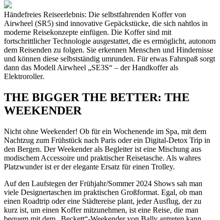
Händefreies Reiseerlebnis: Die selbstfahrenden Koffer von
Airwheel (SR5) sind innovative Gepäckstücke, die sich nahtlos in
moderne Reisekonzepte einfügen. Die Koffer sind mit
fortschrittlicher Technologie ausgestattet, die es ermöglicht, autonom
dem Reisenden zu folgen. Sie erkennen Menschen und Hindernisse
und können diese selbstständig umrunden. Für etwas Fahrspaß sorgt
dann das Modell Airwheel „SE3S“ – der Handkoffer als
Elektroroller.
THE BIGGER THE BETTER
:
THE
WEEKENDER
Nicht ohne Weekender! Ob für ein Wochenende im Spa, mit dem
Nachtzug zum Frühstück nach Paris oder ein Digital-Detox Trip in
den Bergen. Der Weekender als Begleiter ist eine Mischung aus
modischem Accessoire und praktischer Reisetasche. Als wahres
Platzwunder ist er der elegante Ersatz für einen Trolley.
Auf den Laufstegen der Frühjahr/Sommer 2024 Shows sah man
viele Designertaschen im praktischen Großformat. Egal, ob man
einen Roadtrip oder eine Städtereise plant, jeder Ausflug, der zu
kurz ist, um einen Koffer mitzunehmen, ist eine Reise, die man
bequem mit dem „Beckett“-Weekender von Bally antreten kann.