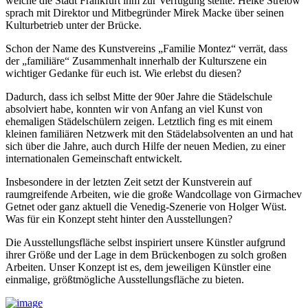
welche die Stadt Frankfurt ihm zur Verfügung stellte. Heike Strelow
sprach mit Direktor und Mitbegründer Mirek Macke über seinen
Kulturbetrieb unter der Brücke.
Schon der Name des Kunstvereins „Familie Montez“ verrät, dass
der „familiäre“ Zusammenhalt innerhalb der Kulturszene ein
wichtiger Gedanke für euch ist. Wie erlebst du diesen?
Dadurch, dass ich selbst Mitte der 90er Jahre die Städelschule
absolviert habe, konnten wir von Anfang an viel Kunst von
ehemaligen Städelschülern zeigen. Letztlich fing es mit einem
kleinen familiären Netzwerk mit den Städelabsolventen an und hat
sich über die Jahre, auch durch Hilfe der neuen Medien, zu einer
internationalen Gemeinschaft entwickelt.
Insbesondere in der letzten Zeit setzt der Kunstverein auf
raumgreifende Arbeiten, wie die große Wandcollage von Girmachev
Getnet oder ganz aktuell die Venedig-Szenerie von Holger Wüst.
Was für ein Konzept steht hinter den Ausstellungen?
Die Ausstellungsfläche selbst inspiriert unsere Künstler aufgrund
ihrer Größe und der Lage in dem Brückenbogen zu solch großen
Arbeiten. Unser Konzept ist es, dem jeweiligen Künstler eine
einmalige, größtmögliche Ausstellungsfläche zu bieten.