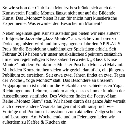
So wie schon der Club Lola Montez beschränkt sich auch der
Kunstverein Familie Montez längst nicht nur auf die Bildende
Kunst. Das „Montez“ bietet Raum für (nicht nur) künstlerische
Experimente. Was erwartet den Besucher im Moment?
Neben regelmäßigen Kunstausstellungen bieten wir eine äußerst
erfolgreiche Jazzreihe „Jazz Montez“ an, welche von Lorenzo
Dolce organisiert wird und im vergangenen Jahr den APPLAUS
Preis für die Bespielung unabhängiger Spielstätten erhielt. Seit
Februar 2019 haben wir unser musikalisches Spektrum zusätzlich
um einen regelmäßigen Klassikabend erweitert: „Klassik Krise
Montez“ mit dem Frankfurter Musiker Puschan Mousavi Malvani.
Mit beiden Konzertreihen zielen wir gezielt darauf ab, ein jüngeres
Publikum zu erreichen. Seit etwa zwei Jahren findet an zwei Tagen
der Woche „Yoga Montez“ statt. Das Besondere an unserem
Yogaprogramm ist nicht nur die Vielzahl an verschiedensten Yoga-
Richtungen und Lehrern, sondern auch, dass es immer inmitten der
Ausstellungen stattfindet. Des Weiteren findet die Poetry-Slam
Reihe „Montez Slam“ statt. Wir haben durch das ganze Jahr verteilt
auch diverse andere Veranstaltungen mit Kulturanspruch wie
Vorträge und Podiumsdiskussionen zum aktuellen Zeitgeschehen
und Lesungen. Am Wochenende und an Feiertagen laden wir
außerdem zu Kaffee & Kuchen ein.