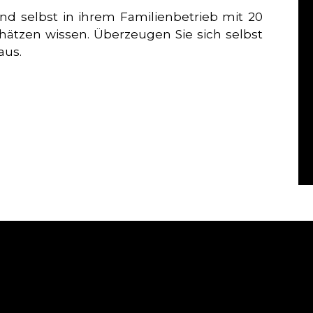
d selbst in ihrem Familienbetrieb mit 20
chätzen wissen. Überzeugen Sie sich selbst
aus.
KONTAKT
THE FRANKFURTER Advis
Max-Planck-Straße 18