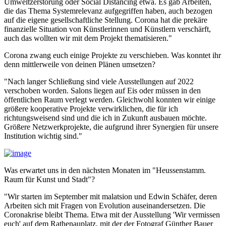
Umweltzerstörung oder Social Distancing etwa. Es gab Arbeiten,
die das Thema Systemrelevanz aufgegriffen haben, auch bezogen
auf die eigene gesellschaftliche Stellung. Corona hat die prekäre
finanzielle Situation von Künstlerinnen und Künstlern verschärft,
auch das wollten wir mit dem Projekt thematisieren."
Corona zwang euch einige Projekte zu verschieben. Was konntet ihr
denn mittlerweile von deinen Plänen umsetzen?
"Nach langer Schließung sind viele Ausstellungen auf 2022
verschoben worden. Salons liegen auf Eis oder müssen in den
öffentlichen Raum verlegt werden. Gleichwohl konnten wir einige
größere kooperative Projekte verwirklichen, die für ich
richtungsweisend sind und die ich in Zukunft ausbauen möchte.
Größere Netzwerkprojekte, die aufgrund ihrer Synergien für unsere
Institution wichtig sind."
Was erwartet uns in den nächsten Monaten im "Heussenstamm.
Raum für Kunst und Stadt"?
"Wir starten im September mit malatsion und Edwin Schäfer, deren
Arbeiten sich mit Fragen von Evolution auseinandersetzen. Die
Coronakrise bleibt Thema. Etwa mit der Ausstellung 'Wir vermissen
euch' auf dem Rathenauplatz, mit der der Fotograf Günther Bauer