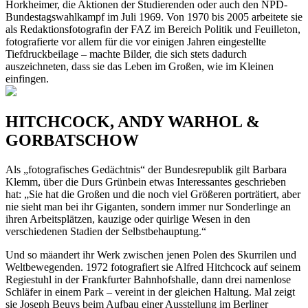
Horkheimer, die Aktionen der Studierenden oder auch den NPD-
Bundestagswahlkampf im Juli 1969. Von 1970 bis 2005 arbeitete sie
als Redaktionsfotografin der FAZ im Bereich Politik und Feuilleton,
fotografierte vor allem für die vor einigen Jahren eingestellte
Tiefdruckbeilage – machte Bilder, die sich stets dadurch
auszeichneten, dass sie das Leben im Großen, wie im Kleinen
einfingen.
HITCHCOCK, ANDY WARHOL &
GORBATSCHOW
Als „fotografisches Gedächtnis“ der Bundesrepublik gilt Barbara
Klemm, über die Durs Grünbein etwas Interessantes geschrieben
hat: „Sie hat die Großen und die noch viel Größeren porträtiert, aber
nie sieht man bei ihr Giganten, sondern immer nur Sonderlinge an
ihren Arbeitsplätzen, kauzige oder quirlige Wesen in den
verschiedenen Stadien der Selbstbehauptung.“
Und so mäandert ihr Werk zwischen jenen Polen des Skurrilen und
Weltbewegenden. 1972 fotografiert sie Alfred Hitchcock auf seinem
Regiestuhl in der Frankfurter Bahnhofshalle, dann drei namenlose
Schläfer in einem Park – vereint in der gleichen Haltung. Mal zeigt
sie Joseph Beuys beim Aufbau einer Ausstellung im Berliner