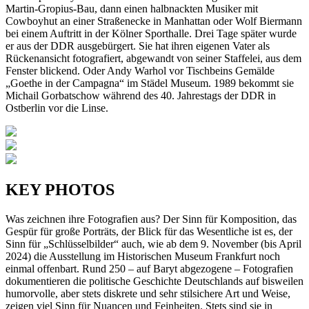
Martin-Gropius-Bau, dann einen halbnackten Musiker mit
Cowboyhut an einer Straßenecke in Manhattan oder Wolf Biermann
bei einem Auftritt in der Kölner Sporthalle. Drei Tage später wurde
er aus der DDR ausgebürgert. Sie hat ihren eigenen Vater als
Rückenansicht fotografiert, abgewandt von seiner Staffelei, aus dem
Fenster blickend. Oder Andy Warhol vor Tischbeins Gemälde
„Goethe in der Campagna“ im Städel Museum. 1989 bekommt sie
Michail Gorbatschow während des 40. Jahrestags der DDR in
Ostberlin vor die Linse.
KEY PHOTOS
Was zeichnen ihre Fotografien aus? Der Sinn für Komposition, das
Gespür für große Porträts, der Blick für das Wesentliche ist es, der
Sinn für „Schlüsselbilder“ auch, wie ab dem 9. November (bis April
2024) die Ausstellung im Historischen Museum Frankfurt noch
einmal offenbart. Rund 250 – auf Baryt abgezogene – Fotografien
dokumentieren die politische Geschichte Deutschlands auf bisweilen
humorvolle, aber stets diskrete und sehr stilsichere Art und Weise,
zeigen viel Sinn für Nuancen und Feinheiten. Stets sind sie in