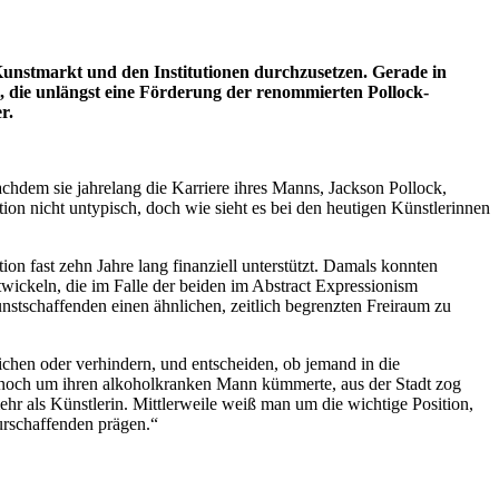
Kunstmarkt und den Institutionen durchzusetzen. Gerade in
, die unlängst eine Förderung der renommierten Pollock-
r.
achdem sie jahrelang die Karriere ihres Manns, Jackson Pollock,
ion nicht untypisch, doch wie sieht es bei den heutigen Künstlerinnen
n fast zehn Jahre lang finanziell unterstützt. Damals konnten
wickeln, die im Falle der beiden im Abstract Expressionism
nstschaffenden einen ähnlichen, zeitlich begrenzten Freiraum zu
glichen oder verhindern, und entscheiden, ob jemand in die
ch noch um ihren alkoholkranken Mann kümmerte, aus der Stadt zog
r als Künstlerin. Mittlerweile weiß man um die wichtige Position,
urschaffenden prägen.“