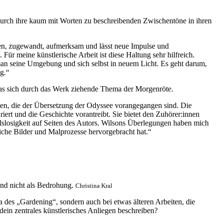
durch ihre kaum mit Worten zu beschreibenden Zwischentöne in ihren
fen, zugewandt, aufmerksam und lässt neue Impulse und
 meine künstlerische Arbeit ist diese Haltung sehr hilfreich.
t man seine Umgebung und sich selbst in neuem Licht. Es geht darum,
g.“
das sich durch das Werk ziehende Thema der Morgenröte.
ken, die der Übersetzung der Odyssee vorangegangen sind. Die
rt und die Geschichte vorantreibt. Sie bietet den Zuhörer:innen
lslosigkeit auf Seiten des Autors. Wilsons Überlegungen haben mich
iche Bilder und Malprozesse hervorgebracht hat.“
und nicht als Bedrohung.
Christina Kral
 des „Gardening“, sondern auch bei etwas älteren Arbeiten, die
 dein zentrales künstlerisches Anliegen beschreiben?