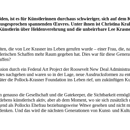
n, ist es für Künstlerinnen durchaus schwieriger, sich auf dem 
ausgesprochen spannenden Œuvres. Unter ihnen ist Christina Kral
 Künstlerin über Heldenverehrung und die unbeirrbare Lee Krasne
alten, die von Lee Krasner ins Leben gerufen wurde – einer Frau, die, n
tlerischen Schaffen mehr Raum gegeben hat. Dies war für diese Generat
affen?
n durch ein Federal Art Project der Roosevelt New Deal Administratio
ktes nachgehen und waren so in der Lage, neue Ausdrucksformen zu ent
äter die Pollock-Krasner Foundation ins Leben rief, um zukünftigen Ku
dern genauso die Gesellschaft und die Gatekeeper, die Sichtbarkeit ermö
tlebens künstlerisch aktiv, aber ab dem Moment, wo sie sich zusätzli
end als Pollocks Ehefrau beziehungsweise Witwe gesehen und nicht meh
gdenken. Und das wird die nächsten Generationen von Kunst- und Kult