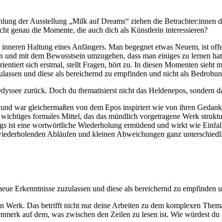
lung der Ausstellung „Milk auf Dreams“ ziehen die Betrachter:innen 
ht genau die Momente, die auch dich als Künstlerin interessieren?
er inneren Haltung eines Anfängers. Man begegnet etwas Neuem, ist of
nd mit dem Bewusstsein umzugehen, dass man einiges zu lernen hat. Für
entiert sich erstmal, stellt Fragen, hört zu. In diesen Momenten sieh
zulassen und diese als bereichernd zu empfinden und nicht als Bedrohun
Odyssee zurück. Doch du thematisierst nicht das Heldenepos, sondern 
n und war gleichermaßen von dem Epos inspiriert wie von ihren Gedan
htiges formales Mittel, das das mündlich vorgetragene Werk strukturie
gs ist eine wortwörtliche Wiederholung ermüdend und wirkt wie Einfal
h wiederholenden Abläufen und kleinen Abweichungen ganz unterschiedl
 neue Erkenntnisse zuzulassen und diese als bereichernd zu empfinden 
n Werk. Das betrifft nicht nur deine Arbeiten zu dem komplexen Thema
ugenmerk auf dem, was zwischen den Zeilen zu lesen ist. Wie würdest du