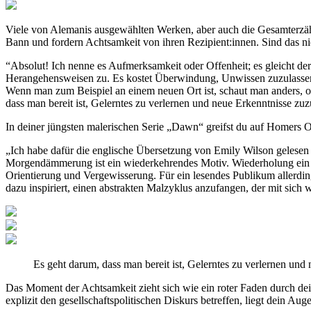
Viele von Alemanis ausgewählten Werken, aber auch die Gesamterzäh
Bann und fordern Achtsamkeit von ihren Rezipient:innen. Sind das nic
“Absolut! Ich nenne es Aufmerksamkeit oder Offenheit; es gleicht d
Herangehensweisen zu. Es kostet Überwindung, Unwissen zuzulassen u
Wenn man zum Beispiel an einem neuen Ort ist, schaut man anders, ori
dass man bereit ist, Gelerntes zu verlernen und neue Erkenntnisse zu
In deiner jüngsten malerischen Serie „Dawn“ greifst du auf Homers 
„Ich habe dafür die englische Übersetzung von Emily Wilson gelese
Morgendämmerung ist ein wiederkehrendes Motiv. Wiederholung ein wic
Orientierung und Vergewisserung. Für ein lesendes Publikum allerdin
dazu inspiriert, einen abstrakten Malzyklus anzufangen, der mit sic
Es geht darum, dass man bereit ist, Gelerntes zu verlernen und
Das Moment der Achtsamkeit zieht sich wie ein roter Faden durch dei
explizit den gesellschaftspolitischen Diskurs betreffen, liegt dein A