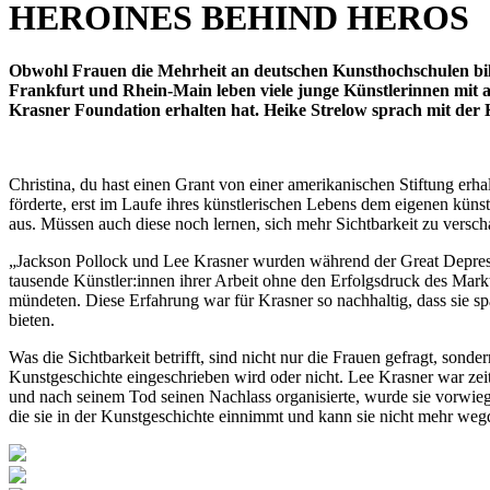
HEROINES BEHIND HEROS
Obwohl Frauen die Mehrheit an deutschen Kunsthochschulen bilde
Frankfurt und Rhein-Main leben viele junge Künstlerinnen mit 
Krasner Foundation erhalten hat. Heike Strelow sprach mit der
Christina, du hast einen Grant von einer amerikanischen Stiftung erh
förderte, erst im Laufe ihres künstlerischen Lebens dem eigenen küns
aus. Müssen auch diese noch lernen, sich mehr Sichtbarkeit zu versch
„Jackson Pollock und Lee Krasner wurden während der Great Depressio
tausende Künstler:innen ihrer Arbeit ohne den Erfolgsdruck des Mar
mündeten. Diese Erfahrung war für Krasner so nachhaltig, dass sie sp
bieten.
Was die Sichtbarkeit betrifft, sind nicht nur die Frauen gefragt, son
Kunstgeschichte eingeschrieben wird oder nicht. Lee Krasner war zei
und nach seinem Tod seinen Nachlass organisierte, wurde sie vorwieg
die sie in der Kunstgeschichte einnimmt und kann sie nicht mehr we