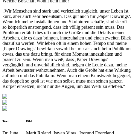
Welche Botschaft wohnt dem inne?
„Wir Menschen sind stark und verletzlich zugleich, unser Leben ist
kurz, aber auch sehr bedeutsam. Das gilt auch für ‚Paper Drawings‘.
Wenn ich meine Installationen und Skulpturen schaffe, sind sie oft
so körperlich anstrengend, dass ich völlig präsent sein muss. Das
Publikum erfährt dies oft durch die Größe und die Details meiner
Arbeiten, die es dazu bringen, innezuhalten und einen zweiten Blick
darauf zu werfen. Wir leben oft in einem hohen Tempo und meine
‚Paper Drawings‘ bewirken sowohl bei mir als auch beim Publikum
etwas, das uns dazu bringt, für einen Mo­ment innezuhalten und
präsent zu sein. Wenn man weiß, dass ‚Paper Drawings‘
vergänglich und unverkäuflich sind, neigen die Leute dazu, meine
Arbeit bewusster wahrzu­nehmen. Auch die Größe hat eine Wirkung
auf mich und das Publikum. Wenn man einem Kunstwerk begegnet,
das doppelt so groß ist wie man selbst, muss man seinen gan­zen
Körper einsetzen, nicht nur die Augen, um das Werk zu erleben.“
Text
Bild
Dr. Jutta
Marit Roland, Istvan Virag, Joerund Foereland