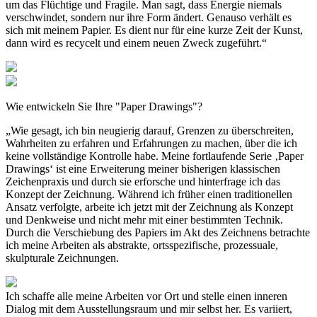
um das Flüchtige und Fragile. Man sagt, dass Energie niemals
verschwindet, sondern nur ihre Form ändert. Genauso verhält es
sich mit meinem Papier. Es dient nur für eine kurze Zeit der Kunst,
dann wird es recy­celt und einem neuen Zweck zugeführt.“
Wie entwickeln Sie Ihre "Paper Drawings"?
„Wie gesagt, ich bin neugierig darauf, Grenzen zu über­schreiten,
Wahrheiten zu erfahren und Erfahrungen zu ma­chen, über die ich
keine vollständige Kontrolle habe. Meine fortlaufende Serie ‚Paper
Drawings‘ ist eine Erweiterung meiner bisherigen klassischen
Zeichenpraxis und durch sie erforsche und hinterfrage ich das
Konzept der Zeichnung. Während ich früher einen traditionellen
Ansatz verfolgte, arbeite ich jetzt mit der Zeichnung als Konzept
und Denk­weise und nicht mehr mit einer bestimmten Technik.
Durch die Verschiebung des Papiers im Akt des Zeichnens be­trachte
ich meine Arbeiten als abstrakte, ortsspezifische, prozessuale,
skulpturale Zeichnungen.
Ich schaffe alle meine Arbeiten vor Ort und stelle einen in­neren
Dialog mit dem Ausstellungsraum und mir selbst her. Es variiert,