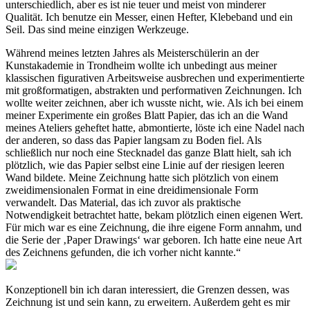
unterschiedlich, aber es ist nie teuer und meist von minderer
Qualität. Ich benutze ein Messer, einen Hefter, Klebeband und ein
Seil. Das sind meine einzigen Werkzeuge.
Während meines letzten Jahres als Meisterschülerin an der
Kunstakademie in Trondheim wollte ich unbedingt aus mei­ner
klassischen figurativen Arbeitsweise ausbrechen und experimentierte
mit großformatigen, abstrakten und performativen Zeichnungen. Ich
wollte weiter zeichnen, aber ich wusste nicht, wie. Als ich bei einem
meiner Experimen­te ein großes Blatt Papier, das ich an die Wand
meines Ate­liers geheftet hatte, abmontierte, löste ich eine Nadel nach
der anderen, so dass das Papier langsam zu Boden fiel. Als
schließlich nur noch eine Stecknadel das ganze Blatt hielt, sah ich
plötzlich, wie das Papier selbst eine Linie auf der riesigen leeren
Wand bildete. Meine Zeichnung hatte sich plötzlich von einem
zweidimensionalen Format in ei­ne dreidimensionale Form
verwandelt. Das Material, das ich zuvor als praktische
Notwendigkeit betrachtet hatte, bekam plötzlich einen eigenen Wert.
Für mich war es eine Zeichnung, die ihre eigene Form annahm, und
die Serie der ‚Paper Drawings‘ war geboren. Ich hatte eine neue Art
des Zeichnens gefunden, die ich vorher nicht kannte.“
Konzeptionell bin ich daran interessiert, die Grenzen des­sen, was
Zeichnung ist und sein kann, zu erweitern. Außer­dem geht es mir