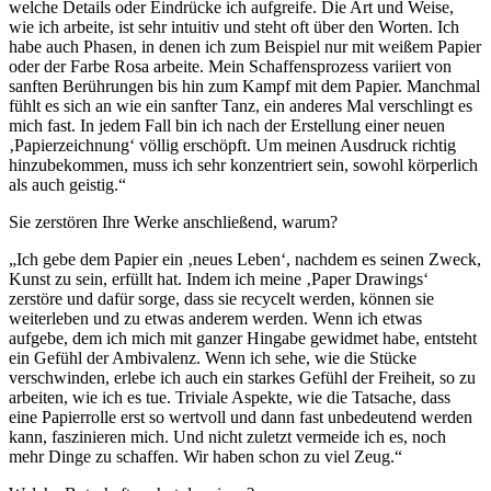
welche Details oder Eindrücke ich aufgreife. Die Art und Weise,
wie ich arbeite, ist sehr intuitiv und steht oft über den Worten. Ich
habe auch Phasen, in denen ich zum Beispiel nur mit weißem Papier
oder der Farbe Rosa arbeite. Mein Schaffensprozess variiert von
sanften Berüh­rungen bis hin zum Kampf mit dem Papier. Manchmal
fühlt es sich an wie ein sanfter Tanz, ein anderes Mal verschlingt es
mich fast. In jedem Fall bin ich nach der Erstellung einer neuen
‚Papierzeichnung‘ völlig erschöpft. Um meinen Aus­druck richtig
hinzubekommen, muss ich sehr konzentriert sein, sowohl körperlich
als auch geistig.“
Sie zerstören Ihre Werke anschließend, warum?
„Ich gebe dem Papier ein ‚neues Leben‘, nachdem es sei­nen Zweck,
Kunst zu sein, erfüllt hat. Indem ich meine ‚Pa­per Drawings‘
zerstöre und dafür sorge, dass sie recycelt werden, können sie
weiterleben und zu etwas anderem werden. Wenn ich etwas
aufgebe, dem ich mich mit ganzer Hingabe gewidmet habe, entsteht
ein Gefühl der Ambiva­lenz. Wenn ich sehe, wie die Stücke
verschwinden, erlebe ich auch ein starkes Gefühl der Freiheit, so zu
arbeiten, wie ich es tue. Triviale Aspekte, wie die Tatsache, dass
eine Pa­pierrolle erst so wertvoll und dann fast unbedeutend wer­den
kann, faszinieren mich. Und nicht zuletzt vermeide ich es, noch
mehr Dinge zu schaffen. Wir haben schon zu viel Zeug.“