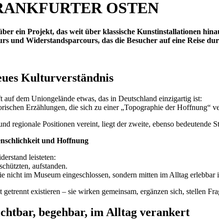
RANKFURTER OSTEN
in Projekt, das weit über klassische Kunstinstallationen hinau
rs und Widerstandsparcours, das die Besucher auf eine Reise durc
neues Kulturverständnis
 auf dem Uniongelände etwas, das in Deutschland einzigartig ist:
torischen Erzählungen, die sich zu einer „Topographie der Hoffnung“ v
 und regionale Positionen vereint, liegt der zweite, ebenso bedeutende S
nschlichkeit und Hoffnung
erstand leisteten:
schützten, aufstanden.
e nicht im Museum eingeschlossen, sondern mitten im Alltag erlebbar i
 getrennt existieren – sie wirken gemeinsam, ergänzen sich, stellen Fr
ichtbar, begehbar, im Alltag verankert