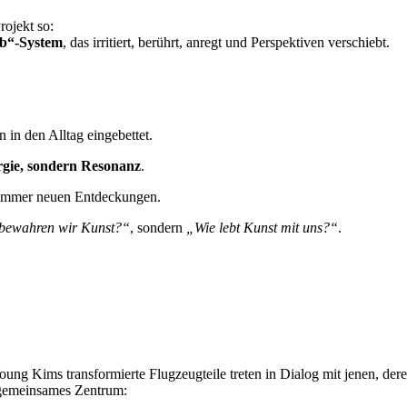
rojekt so:
b“-System
, das irritiert, berührt, anregt und Perspektiven verschiebt.
n in den Alltag eingebettet.
gie, sondern Resonanz
.
u immer neuen Entdeckungen.
bewahren wir Kunst?“
, sondern
„Wie lebt Kunst mit uns?“
.
oung Kims transformierte Flugzeugteile treten in Dialog mit jenen, dere
n gemeinsames Zentrum: